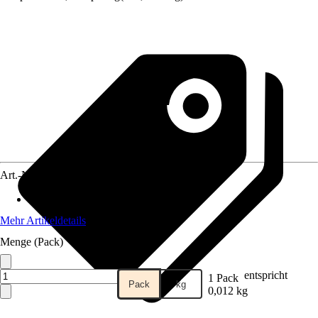
Art.-Nr.
3831368
Material
:
Draht
Mehr Artikeldetails
Menge (Pack)
entspricht
1 Pack
Pack
kg
0,012 kg