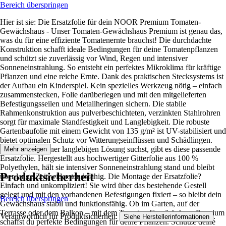
Bereich überspringen
Hier ist sie: Die Ersatzfolie für dein NOOR Premium Tomaten-
Gewächshaus - Unser Tomaten-Gewächshaus Premium ist genau das,
was du für eine effiziente Tomatenernte brauchst! Die durchdachte
Konstruktion schafft ideale Bedingungen für deine Tomatenpflanzen
und schützt sie zuverlässig vor Wind, Regen und intensiver
Sonneneinstrahlung. So entsteht ein perfektes Mikroklima für kräftige
Pflanzen und eine reiche Ernte. Dank des praktischen Stecksystems ist
der Aufbau ein Kinderspiel. Kein spezielles Werkzeug nötig – einfach
zusammenstecken, Folie darüberlegen und mit den mitgelieferten
Befestigungsseilen und Metallheringen sichern. Die stabile
Rahmenkonstruktion aus pulverbeschichteten, verzinkten Stahlrohren
sorgt für maximale Standfestigkeit und Langlebigkeit. Die robuste
Gartenbaufolie mit einem Gewicht von 135 g/m² ist UV-stabilisiert und
bietet optimalen Schutz vor Witterungseinflüssen und Schädlingen.
Falls du nach einer langlebigen Lösung suchst, gibt es diese passende
Mehr anzeigen
Ersatzfolie. Hergestellt aus hochwertiger Gitterfolie aus 100 %
Polyethylen, hält sie intensiver Sonneneinstrahlung stand und bleibt
Produktsicherheit
über lange Zeit widerstandsfähig. Die Montage der Ersatzfolie?
Einfach und unkompliziert! Sie wird über das bestehende Gestell
gelegt und mit den vorhandenen Befestigungen fixiert – so bleibt dein
Bereich überspringen
Gewächshaus stabil und funktionsfähig. Ob im Garten, auf der
Terrasse oder dem Balkon – mit dem Tomaten-Gewächshaus Premium
Verantwortlich für Produktsicherheit:
.
Siehe Herstellerinformationen
schaffst du perfekte Bedingungen für deine Pflanzen. Schütze deine