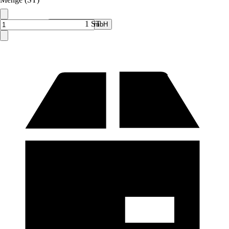
Verkauf durch:
1 ST
V&V Online GmbH