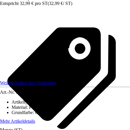
Entspricht 32,99 € pro ST
(
32,99 €
/
ST
)
Weitere Artikel des Verkäufers
Art.-Nr.
12425451
Artikeltyp
:
Anzuchtzubehör
Material
:
Polyethylen (PE)
Grundfarbe
:
Grün
Mehr Artikeldetails
Menge (ST)