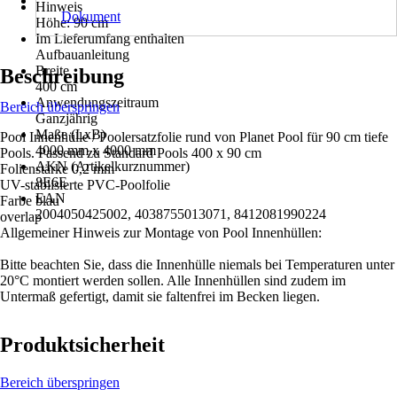
Hinweis
Dokument
Höhe: 90 cm
Im Lieferumfang enthalten
Aufbauanleitung
Breite
Beschreibung
400 cm
Anwendungszeitraum
Bereich überspringen
Ganzjährig
Maße (LxB)
Pool Innenhülle / Poolersatzfolie rund von Planet Pool für 90 cm tiefe
4000 mm x 4000 mm
Pools. Passend zu Standard Pools 400 x 90 cm
AKN (Artikelkurznummer)
Folienstärke 0,2 mm
8E6E
UV-stablisierte PVC-Poolfolie
EAN
Farbe blau
2004050425002, 4038755013071, 8412081990224
overlap
Allgemeiner Hinweis zur Montage von Pool Innenhüllen:
Bitte beachten Sie, dass die Innenhülle niemals bei Temperaturen unter
20°C montiert werden sollen. Alle Innenhüllen sind zudem im
Untermaß gefertigt, damit sie faltenfrei im Becken liegen.
Produktsicherheit
Bereich überspringen