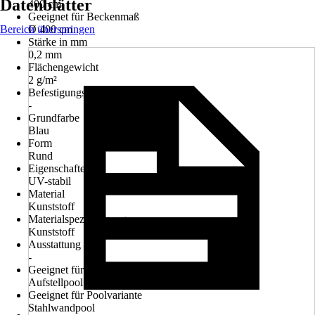
Datenblätter
400 cm
Geeignet für Beckenmaß
Bereich überspringen
Ø 400 cm
Stärke in mm
0,2 mm
Flächengewicht
2 g/m²
Befestigungsart
-
Grundfarbe
Blau
Form
Rund
Eigenschaften
UV-stabil
Material
Kunststoff
Materialspezifizierung
Kunststoff
Ausstattung
-
Geeignet für Poolausführung
Aufstellpool
Geeignet für Poolvariante
Stahlwandpool