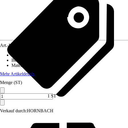
Art.-Nr.
4050425
Geeignet für Beckenmaß
:
Ø 400 cm
Befestigungsart
:
-
Material
:
Kunststoff
Mehr Artikeldetails
Menge (ST)
1 ST
Verkauf durch:
HORNBACH