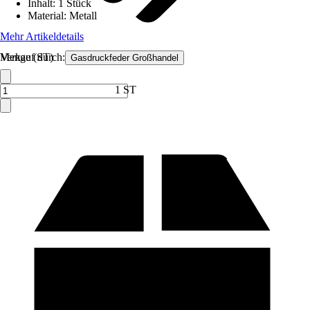
Inhalt
:
1 Stück
Material
:
Metall
Mehr Artikeldetails
Verkauf durch:
Menge (ST)
Gasdruckfeder Großhandel
1 ST