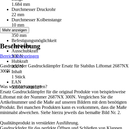
1.684 mm
Durchmesser Druckrohr
22 mm
Durchmesser Kolbenstange
10 mm
Hublänge
Mehr anzeigen
350 mm
Befestigungsmöglichkeit
Beschreibung
Einhängen
Ausschubkraft
Bereich überspringen
300 N
Hubkraft
Gasdruckfeder Gasdruckdämpfer Ersatz für Stabilus Liftomat 2687NX
300 N
300N
Inhalt
1 Stück
EAN
Was wird hier angeboten?
5390876006127
Ersatz Gasdruckdämpfer für die original Produkte von beispielsweise
Liftomat mit der Nummer 2687NX 300N. Vergleichen Sie die
Artikelnummer und die Maße auf unseren Bildern mit dem benötigten
Produkt. Bei manchen Produkten kann es vorkommen, dass die Maße
minimalst abweichen. Siehe hierzu jeweils das bemaßte Bild Nr. 2.
Qualitätsprodukt in verstärkter Ausführung.
Gasdruckfeder für das perfekte Öffnen und Schließen von Klappen,