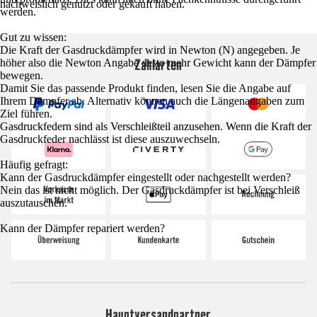
nachweislich genutzt oder gekauft haben.
werden.
Gut zu wissen:
Die Kraft der Gasdruckdämpfer wird in Newton (N) angegeben. Je
Zahlarten
höher also die Newton Angabe desto mehr Gewicht kann der Dämpfer
bewegen.
Damit Sie das passende Produkt finden, lesen Sie die Angabe auf
Ihrem Dämpfer ab. Alternativ können auch die Längenangaben zum
Ziel führen.
Gasdruckfedern sind als Verschleißteil anzusehen. Wenn die Kraft der
Gasdruckfeder nachlässt ist diese auszuwechseln.
Häufig gefragt:
Kann der Gasdruckdämpfer eingestellt oder nachgestellt werden?
Nein das ist nicht möglich. Der Gasdruckdämpfer ist bei Verschleiß
auszutauschen.
Kann der Dämpfer repariert werden?
Hauptversandpartner