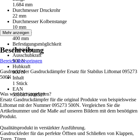
1.684 mm
Durchmesser Druckrohr
22 mm
Durchmesser Kolbenstange
10 mm
Hublänge
Mehr anzeigen
400 mm
Befestigungsmöglichkeit
Beschreibung
Einhängen
Ausschubkraft
Bereich überspringen
900 N
Hubkraft
Gasdruckfeder Gasdruckdämpfer Ersatz für Stabilus Liftomat 095273
900 N
500N
Inhalt
1 Stück
EAN
Was wird hier angeboten?
5390876008527
Ersatz Gasdruckdämpfer für die original Produkte von beispielsweise
Liftomat mit der Nummer 095273 500N. Vergleichen Sie die
Artikelnummer und die Maße auf unseren Bildern mit dem benötigten
Produkt.
Qualitätsprodukt in verstärkter Ausführung.
Gasdruckfeder für das perfekte Öffnen und Schließen von Klappen,
Toren, Türen.