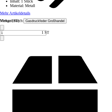
Inhalt
:
1 Stück
Material
:
Metall
Mehr Artikeldetails
Verkauf durch:
Menge (ST)
Gasdruckfeder Großhandel
1 ST