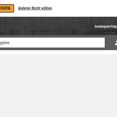
RICHTIG
Anderen Markt wählen
Sendungsverfolg