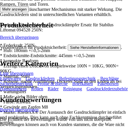
Rampen, Türen und Toren.
Leichter und geräuscharmer Mechanismus mit starker Wirkung. Die
Mehr anzeigen
Gasdruckfedern sind in unterschiedlichen Varianten erhältlich.
Produktsicherheit
Merkmale Gasdruckfeder Gasdruckdämpfer Ersatz für Stabilus
Liftomat 094528 250N:
Bereich überspringen
* Federkraft: 250N
Verantwortlich für Produktsicherheit:
.
Siehe Herstellerinformationen
* Hub: 180mm +/-0,5-2mm
* Endstückmitte-Endstückmitte: 445mm +/-0,5-2mm
* kompakte Bauform
Weitere Kategorien
* Erzeugt einen Druck von beispielsweise 100N = 10KG, 900N=
90KG
Liste überspringen
* Material: Stahl
Eisenwaren
Gasdruckfedern
Befestigungstechnik
Beschläge
* Robuste, stabile Ausführung. Dickerer Stahl an den Enden als bei
Sicherheitstechnik
Profile & Bleche
Briefkästen
Paketboxen
Vergleichsprodukten
Hausnummern
Rollen
Räder
Reinigung
Gasdruckfederzubehör
* wartungsfrei
* Maße: siehe Bilder oben
Kundenbewertungen
* Farbe: schwarz
* Gewinde am Zapfen M8
Bereich überspringen
* Marke: RhedexX® Der Austausch der Gasdruckdämpfer ist einfach
und problemlos. Dies kann auch ohne Fachkenntnisse durchgeführt
Die Echtheit der Bewertungen wurde von uns nicht überprüft.
werden.
Bewertungen können auch von Kunden stammen, die die Ware nicht