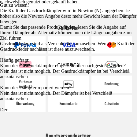
nachweislich genutzt oder gekauft haben.
Gut zu wissen:
Die Kraft der Gasdruckdämpfer wird in Newton (N) angegeben. Je
höher also die Newton Angabe desto mehr Gewicht kann der Dämpfer
bewegen.
Zahlarten
Damit Sie das passende Produkt finden, lesen Sie die Angabe auf
Ihrem Dämpfer ab. Alternativ können auch die Längenangaben zum
Ziel führen.
Gasdruckfedern sind als Verschleißteil anzusehen. Wenn die Kraft der
Gasdruckfeder nachlässt ist diese auszuwechseln.
Häufig gefragt:
Kann der Gasdruckdämpfer eingestellt oder nachgestellt werden?
Nein das ist nicht möglich. Der Gasdruckdämpfer ist bei Verschleiß
auszutauschen.
Kann der Dämpfer repariert werden?
Nein das ist nicht möglich. Der Dämpfer ist bei Verschleiß
auszutauschen.
Der
Hauptversandpartner