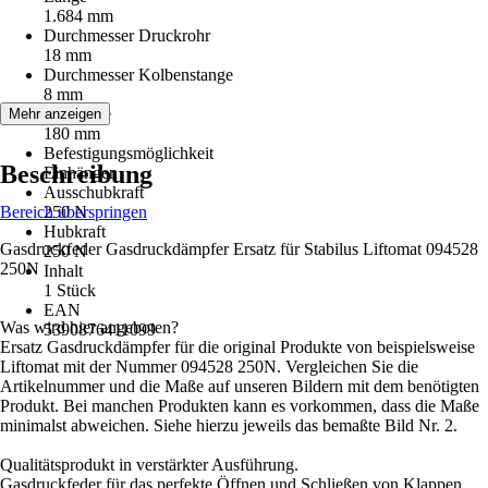
1.684 mm
Durchmesser Druckrohr
18 mm
Durchmesser Kolbenstange
8 mm
Hublänge
Mehr anzeigen
180 mm
Befestigungsmöglichkeit
Beschreibung
Einhängen
Ausschubkraft
Bereich überspringen
250 N
Hubkraft
Gasdruckfeder Gasdruckdämpfer Ersatz für Stabilus Liftomat 094528
250 N
250N
Inhalt
1 Stück
EAN
Was wird hier angeboten?
5390876411099
Ersatz Gasdruckdämpfer für die original Produkte von beispielsweise
Liftomat mit der Nummer 094528 250N. Vergleichen Sie die
Artikelnummer und die Maße auf unseren Bildern mit dem benötigten
Produkt. Bei manchen Produkten kann es vorkommen, dass die Maße
minimalst abweichen. Siehe hierzu jeweils das bemaßte Bild Nr. 2.
Qualitätsprodukt in verstärkter Ausführung.
Gasdruckfeder für das perfekte Öffnen und Schließen von Klappen,