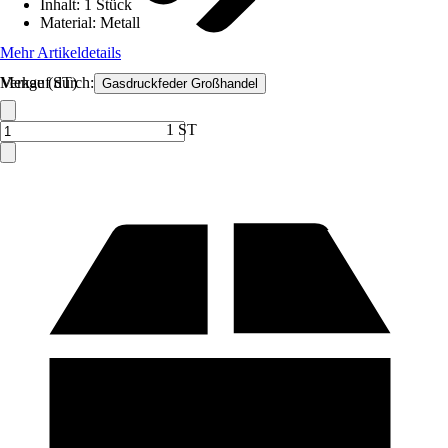
Inhalt
:
1 Stück
Material
:
Metall
Mehr Artikeldetails
Verkauf durch:
Menge (ST)
Gasdruckfeder Großhandel
1 ST