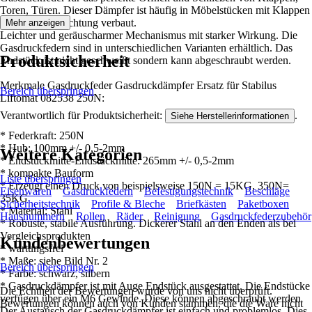
Toren, Türen. Dieser Dämpfer ist häufig in Möbelstücken mit Klappen
bzw. Hebevorrichtung verbaut.
Mehr anzeigen
Leichter und geräuscharmer Mechanismus mit starker Wirkung. Die
Gasdruckfedern sind in unterschiedlichen Varianten erhältlich. Das
Produktsicherheit
Endstück ist nicht geschweißt sondern kann abgeschraubt werden.
Merkmale Gasdruckfeder Gasdruckdämpfer Ersatz für Stabilus
Bereich überspringen
Liftomat 082538 250N:
Verantwortlich für Produktsicherheit:
.
Siehe Herstellerinformationen
* Federkraft: 250N
* Hub: 100mm +/- 0,5-2mm
Weitere Kategorien
* Endstückmitte-Endstückmitte: 265mm +/- 0,5-2mm
* kompakte Bauform
Liste überspringen
* Erzeugt einen Druck von beispielsweise 150N = 15KG, 350N=
Eisenwaren
Gasdruckfedern
Befestigungstechnik
Beschläge
35KG
Sicherheitstechnik
Profile & Bleche
Briefkästen
Paketboxen
* Material: Stahl
Hausnummern
Rollen
Räder
Reinigung
Gasdruckfederzubehör
* Robuste, stabile Ausführung. Dickerer Stahl an den Enden als bei
Vergleichsprodukten
Kundenbewertungen
* wartungsfrei
* Maße: siehe Bild Nr. 2
Bereich überspringen
* Farbe: schwarz, silbern
* Gasdruckdämpfer ist mit Auge Endstück ausgestattet. Die Endstücke
Die Echtheit der Bewertungen wurde von uns nicht überprüft.
verfügen über ein M6 Gewinde. Diese können abgeschraubt werden
Bewertungen können auch von Kunden stammen, die die Ware nicht
Der Austausch der Gasdruckdämpfer ist einfach und problemlos. Dies