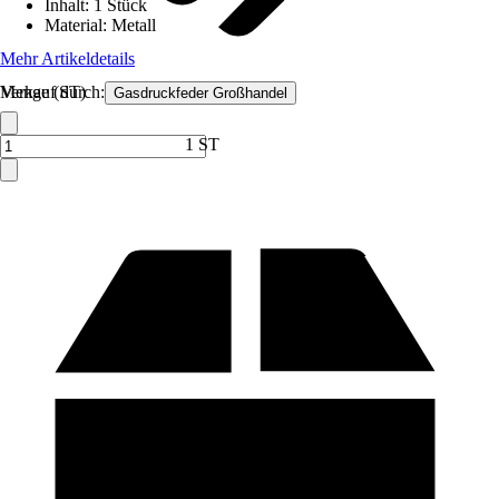
Inhalt
:
1 Stück
Material
:
Metall
Mehr Artikeldetails
Verkauf durch:
Menge (ST)
Gasdruckfeder Großhandel
1 ST