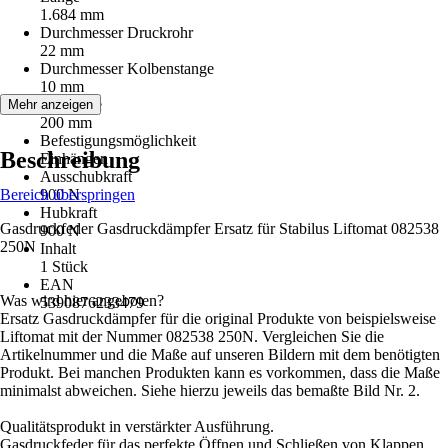
1.684 mm
Durchmesser Druckrohr
22 mm
Durchmesser Kolbenstange
10 mm
Hublänge
Mehr anzeigen
200 mm
Befestigungsmöglichkeit
Beschreibung
Einhängen
Ausschubkraft
Bereich überspringen
900 N
Hubkraft
Gasdruckfeder Gasdruckdämpfer Ersatz für Stabilus Liftomat 082538
900 N
250N
Inhalt
1 Stück
EAN
Was wird hier angeboten?
5390876233479
Ersatz Gasdruckdämpfer für die original Produkte von beispielsweise
Liftomat mit der Nummer 082538 250N. Vergleichen Sie die
Artikelnummer und die Maße auf unseren Bildern mit dem benötigten
Produkt. Bei manchen Produkten kann es vorkommen, dass die Maße
minimalst abweichen. Siehe hierzu jeweils das bemaßte Bild Nr. 2.
Qualitätsprodukt in verstärkter Ausführung.
Gasdruckfeder für das perfekte Öffnen und Schließen von Klappen,