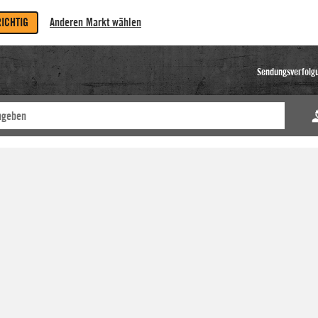
RICHTIG
Anderen Markt wählen
Sendungsverfolg