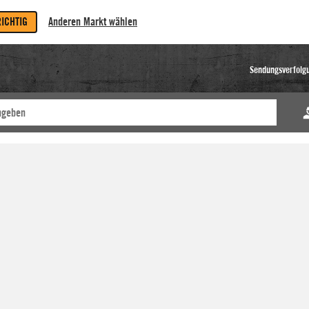
RICHTIG
Anderen Markt wählen
Sendungsverfolg