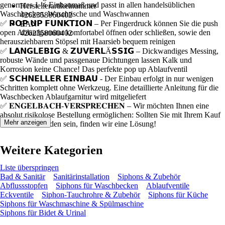
genormtes 1 ¼ Einbaumaß und passt in allen handelsüblichen
Herstellerartikelnummer
Waschbecken, Waschtische und Waschwannen
4262358060402
✅ 𝗣𝗢𝗣 𝗨𝗣 𝗙𝗨𝗡𝗞𝗧𝗜𝗢𝗡 – Per Fingerdruck können Sie die push
EAN
open Ablaufgarnitur komfortabel öffnen oder schließen, sowie den
4262358060402
herausziehbarem Stöpsel mit Haarsieb bequem reinigen
✅ 𝗟𝗔𝗡𝗚𝗟𝗘𝗕𝗜𝗚 & 𝗭𝗨𝗩𝗘𝗥𝗟Ä𝗦𝗦𝗜𝗚 – Dickwandiges Messing,
robuste Wände und passgenaue Dichtungen lassen Kalk und
Korrosion keine Chance! Das perfekte pop up Ablaufventil
✅ 𝗦𝗖𝗛𝗡𝗘𝗟𝗟𝗘𝗥 𝗘𝗜𝗡𝗕𝗔𝗨 - Der Einbau erfolgt in nur wenigen
Schritten komplett ohne Werkzeug. Eine detaillierte Anleitung für die
Waschbecken Ablaufgarnitur wird mitgeliefert
✅ 𝐄𝐍𝐆𝐄𝐋𝐁𝐀𝐂𝐇-𝐕𝐄𝐑𝐒𝐏𝐑𝐄𝐂𝐇𝐄𝐍 – Wir möchten Ihnen eine
absolut risikolose Bestellung ermöglichen: Sollten Sie mit Ihrem Kauf
Mehr anzeigen
nicht voll zufrieden sein, finden wir eine Lösung!
Weitere Kategorien
Liste überspringen
Bad & Sanitär
Sanitärinstallation
Siphons & Zubehör
Abflussstopfen
Siphons für Waschbecken
Ablaufventile
Eckventile
Siphon-Tauchrohre & Zubehör
Siphons für Küche
Siphons für Waschmaschine & Spülmaschine
Siphons für Bidet & Urinal