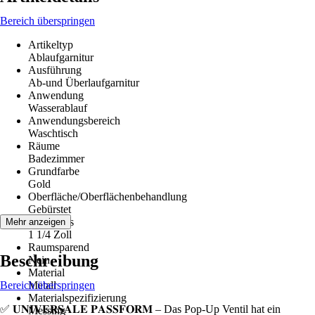
Bereich überspringen
Artikeltyp
Ablaufgarnitur
Ausführung
Ab-und Überlaufgarnitur
Anwendung
Wasserablauf
Anwendungsbereich
Waschtisch
Räume
Badezimmer
Grundfarbe
Gold
Oberfläche/Oberflächenbehandlung
Gebürstet
Anschluss
Mehr anzeigen
1 1/4 Zoll
Raumsparend
Beschreibung
Nein
Material
Bereich überspringen
Metall
Materialspezifizierung
✅ 𝐔𝐍𝐈𝐕𝐄𝐑𝐒𝐀𝐋𝐄 𝐏𝐀𝐒𝐒𝐅𝐎𝐑𝐌 – Das Pop-Up Ventil hat ein
Messing