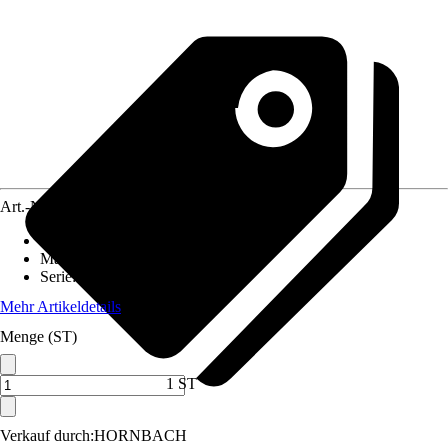
Art.-Nr.
5495726
Artikeltyp
:
Endkappe
Material
:
Metall
Serie
:
Chicago
Mehr Artikeldetails
Menge (ST)
1 ST
Verkauf durch:
HORNBACH