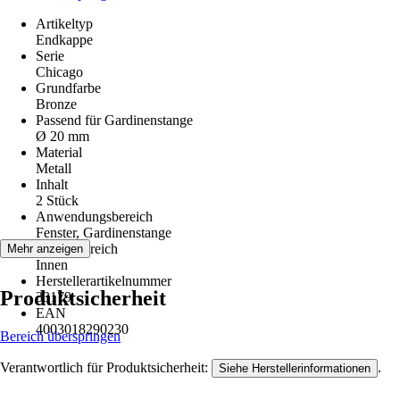
Artikeltyp
Endkappe
Serie
Chicago
Grundfarbe
Bronze
Passend für Gardinenstange
Ø 20 mm
Material
Metall
Inhalt
2 Stück
Anwendungsbereich
Fenster, Gardinenstange
Einsatzbereich
Mehr anzeigen
Innen
Herstellerartikelnummer
Produktsicherheit
33179
EAN
4003018290230
Bereich überspringen
Verantwortlich für Produktsicherheit:
.
Siehe Herstellerinformationen