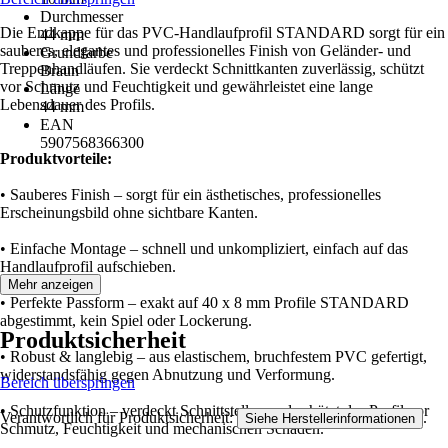
Durchmesser
Die Endkappe für das PVC-Handlaufprofil STANDARD sorgt für ein
44 mm
sauberes, elegantes und professionelles Finish von Geländer- und
Grundfarbe
Treppenhandläufen. Sie verdeckt Schnittkanten zuverlässig, schützt
Braun
vor Schmutz und Feuchtigkeit und gewährleistet eine lange
Länge
Lebensdauer des Profils.
44 mm
EAN
5907568366300
Produktvorteile:
• Sauberes Finish – sorgt für ein ästhetisches, professionelles
Erscheinungsbild ohne sichtbare Kanten.
• Einfache Montage – schnell und unkompliziert, einfach auf das
Handlaufprofil aufschieben.
Mehr anzeigen
• Perfekte Passform – exakt auf 40 x 8 mm Profile STANDARD
abgestimmt, kein Spiel oder Lockerung.
Produktsicherheit
• Robust & langlebig – aus elastischem, bruchfestem PVC gefertigt,
widerstandsfähig gegen Abnutzung und Verformung.
Bereich überspringen
• Schutzfunktion – verdeckt Schnittstellen und schützt das Profil vor
Verantwortlich für Produktsicherheit:
.
Siehe Herstellerinformationen
Schmutz, Feuchtigkeit und mechanischen Schäden.