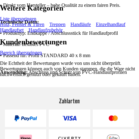
• Direkt vom Hersteller – hohe Qualität zu einem fairen Preis.
Weitere Kategorien
Liste überspringen
Technische Daten:
Holz, Fenster & Türen
Treppen
Handläufe
Einzelhandlauf
Handlaufset
Handlaufzubehör
• Produkttyp: Endkappe / Abschlussstück für Handlaufprofil
Kundenbewertungen
• Material: flexibles PVC
Bereich überspringen
• Passend für: Profil STANDARD 40 x 8 mm
Die Echtheit der Bewertungen wurde von uns nicht überprüft.
Bewertungen können auch von Kunden stammen, die die Ware nicht
Anwendung:
Abschluss und Schutz von PVC-Handlaufprofilen
nachweislich genutzt oder gekauft haben.
Zahlarten