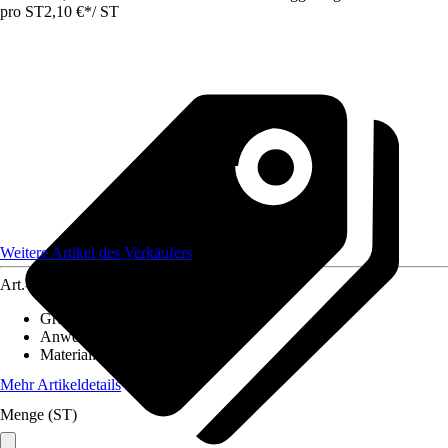
pro ST
2,10 €
*
/
ST
Weitere Artikel des Verkäufers
Art.-Nr.
12583808
Grundfarbe
:
Braun
Anwendungsbereich
:
Handlauf
Material
:
Kunststoff
Mehr Artikeldetails
Menge (ST)