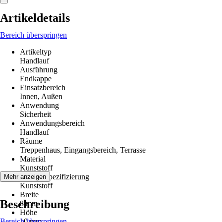
Artikeldetails
Bereich überspringen
Artikeltyp
Handlauf
Ausführung
Endkappe
Einsatzbereich
Innen, Außen
Anwendung
Sicherheit
Anwendungsbereich
Handlauf
Räume
Treppenhaus, Eingangsbereich, Terrasse
Material
Kunststoff
Materialspezifizierung
Mehr anzeigen
Kunststoff
Breite
Beschreibung
8 mm
Höhe
Bereich überspringen
10 mm