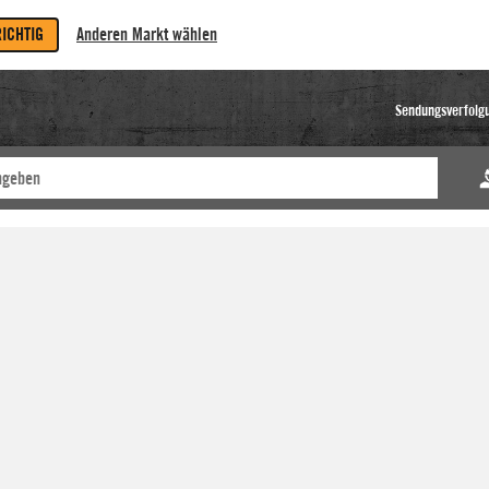
RICHTIG
Anderen Markt wählen
Sendungsverfolg