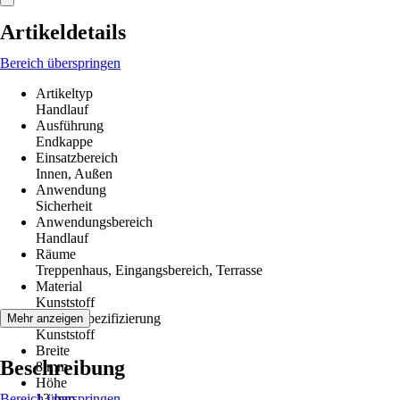
Artikeldetails
Bereich überspringen
Artikeltyp
Handlauf
Ausführung
Endkappe
Einsatzbereich
Innen, Außen
Anwendung
Sicherheit
Anwendungsbereich
Handlauf
Räume
Treppenhaus, Eingangsbereich, Terrasse
Material
Kunststoff
Materialspezifizierung
Mehr anzeigen
Kunststoff
Breite
Beschreibung
8 mm
Höhe
Bereich überspringen
13 mm