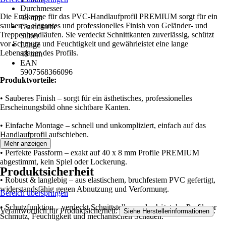
Durchmesser
Die Endkappe für das PVC-Handlaufprofil PREMIUM sorgt für ein
48 mm
sauberes, elegantes und professionelles Finish von Geländer- und
Grundfarbe
Treppenhandläufen. Sie verdeckt Schnittkanten zuverlässig, schützt
Silber
vor Schmutz und Feuchtigkeit und gewährleistet eine lange
Länge
Lebensdauer des Profils.
48 mm
EAN
5907568366096
Produktvorteile:
• Sauberes Finish – sorgt für ein ästhetisches, professionelles
Erscheinungsbild ohne sichtbare Kanten.
• Einfache Montage – schnell und unkompliziert, einfach auf das
Handlaufprofil aufschieben.
Mehr anzeigen
• Perfekte Passform – exakt auf 40 x 8 mm Profile PREMIUM
abgestimmt, kein Spiel oder Lockerung.
Produktsicherheit
• Robust & langlebig – aus elastischem, bruchfestem PVC gefertigt,
widerstandsfähig gegen Abnutzung und Verformung.
Bereich überspringen
• Schutzfunktion – verdeckt Schnittstellen und schützt das Profil vor
Verantwortlich für Produktsicherheit:
.
Siehe Herstellerinformationen
Schmutz, Feuchtigkeit und mechanischen Schäden.