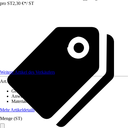
pro ST
2,30 €
*
/
ST
Weitere Artikel des Verkäufers
Art.-Nr.
12583816
Grundfarbe
:
Silber
Anwendungsbereich
:
Handlauf
Material
:
Kunststoff
Mehr Artikeldetails
Menge (ST)