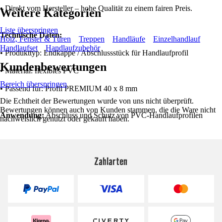
• Direkt vom Hersteller – hohe Qualität zu einem fairen Preis.
Weitere Kategorien
Liste überspringen
Technische Daten:
Holz, Fenster & Türen
Treppen
Handläufe
Einzelhandlauf
Handlaufset
Handlaufzubehör
• Produkttyp: Endkappe / Abschlussstück für Handlaufprofil
Kundenbewertungen
• Material: flexibles PVC
Bereich überspringen
• Passend für: Profil PREMIUM 40 x 8 mm
Die Echtheit der Bewertungen wurde von uns nicht überprüft.
Bewertungen können auch von Kunden stammen, die die Ware nicht
Anwendung:
Abschluss und Schutz von PVC-Handlaufprofilen
nachweislich genutzt oder gekauft haben.
Zahlarten