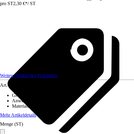
pro ST
2,30 €
*
/
ST
Weitere Artikel des Verkäufers
Art.-Nr.
12583803
Grundfarbe
:
Braun
Anwendungsbereich
:
Handlauf
Material
:
Kunststoff
Mehr Artikeldetails
Menge (ST)