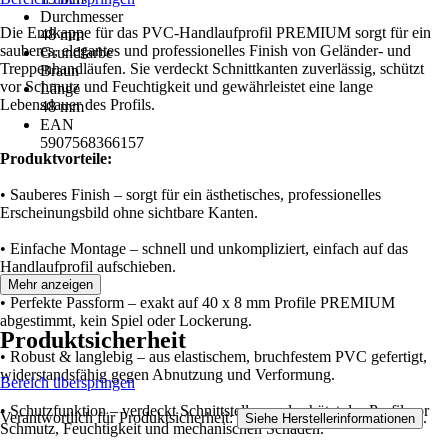
Durchmesser
Die Endkappe für das PVC-Handlaufprofil PREMIUM sorgt für ein
48 mm
sauberes, elegantes und professionelles Finish von Geländer- und
Grundfarbe
Treppenhandläufen. Sie verdeckt Schnittkanten zuverlässig, schützt
Braun
vor Schmutz und Feuchtigkeit und gewährleistet eine lange
Länge
Lebensdauer des Profils.
48 mm
EAN
5907568366157
Produktvorteile:
• Sauberes Finish – sorgt für ein ästhetisches, professionelles
Erscheinungsbild ohne sichtbare Kanten.
• Einfache Montage – schnell und unkompliziert, einfach auf das
Handlaufprofil aufschieben.
Mehr anzeigen
• Perfekte Passform – exakt auf 40 x 8 mm Profile PREMIUM
abgestimmt, kein Spiel oder Lockerung.
Produktsicherheit
• Robust & langlebig – aus elastischem, bruchfestem PVC gefertigt,
widerstandsfähig gegen Abnutzung und Verformung.
Bereich überspringen
• Schutzfunktion – verdeckt Schnittstellen und schützt das Profil vor
Verantwortlich für Produktsicherheit:
.
Siehe Herstellerinformationen
Schmutz, Feuchtigkeit und mechanischen Schäden.