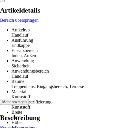
Artikeldetails
Bereich überspringen
Artikeltyp
Handlauf
Ausführung
Endkappe
Einsatzbereich
Innen, Außen
Anwendung
Sicherheit
Anwendungsbereich
Handlauf
Räume
Treppenhaus, Eingangsbereich, Terrasse
Material
Kunststoff
Materialspezifizierung
Mehr anzeigen
Kunststoff
Breite
Beschreibung
8 mm
Höhe
Bereich überspringen
13 mm