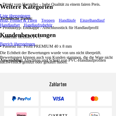
• Direkt vom Hersteller – hohe Qualität zu einem fairen Preis.
Weitere Kategorien
Liste überspringen
Technische Daten:
Holz, Fenster & Türen
Treppen
Handläufe
Einzelhandlauf
Handlaufset
Handlaufzubehör
• Produkttyp: Endkappe / Abschlussstück für Handlaufprofil
Kundenbewertungen
• Material: flexibles PVC
Bereich überspringen
• Passend für: Profil PREMIUM 40 x 8 mm
Die Echtheit der Bewertungen wurde von uns nicht überprüft.
Bewertungen können auch von Kunden stammen, die die Ware nicht
Anwendung:
Abschluss und Schutz von PVC-Handlaufprofilen
nachweislich genutzt oder gekauft haben.
Zahlarten