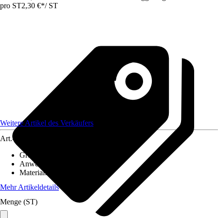
pro ST
2,30 €
*
/
ST
Weitere Artikel des Verkäufers
Art.-Nr.
12583798
Grundfarbe
:
Braun
Anwendungsbereich
:
Handlauf
Material
:
Kunststoff
Mehr Artikeldetails
Menge (ST)