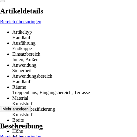
Artikeldetails
Bereich überspringen
Artikeltyp
Handlauf
Ausführung
Endkappe
Einsatzbereich
Innen, Außen
Anwendung
Sicherheit
Anwendungsbereich
Handlauf
Räume
Treppenhaus, Eingangsbereich, Terrasse
Material
Kunststoff
Materialspezifizierung
Mehr anzeigen
Kunststoff
Breite
Beschreibung
8 mm
Höhe
Bereich überspringen
13 mm