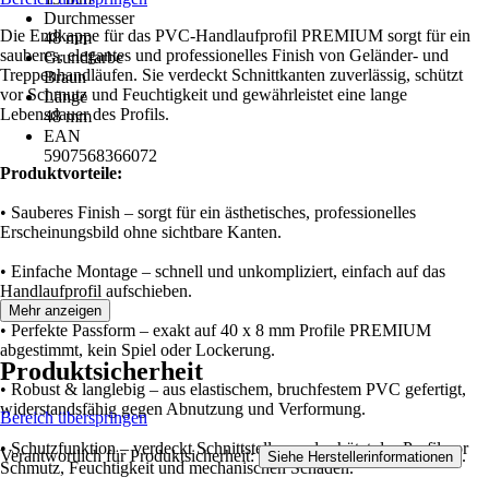
Durchmesser
Die Endkappe für das PVC-Handlaufprofil PREMIUM sorgt für ein
48 mm
sauberes, elegantes und professionelles Finish von Geländer- und
Grundfarbe
Treppenhandläufen. Sie verdeckt Schnittkanten zuverlässig, schützt
Braun
vor Schmutz und Feuchtigkeit und gewährleistet eine lange
Länge
Lebensdauer des Profils.
48 mm
EAN
5907568366072
Produktvorteile:
• Sauberes Finish – sorgt für ein ästhetisches, professionelles
Erscheinungsbild ohne sichtbare Kanten.
• Einfache Montage – schnell und unkompliziert, einfach auf das
Handlaufprofil aufschieben.
Mehr anzeigen
• Perfekte Passform – exakt auf 40 x 8 mm Profile PREMIUM
abgestimmt, kein Spiel oder Lockerung.
Produktsicherheit
• Robust & langlebig – aus elastischem, bruchfestem PVC gefertigt,
widerstandsfähig gegen Abnutzung und Verformung.
Bereich überspringen
• Schutzfunktion – verdeckt Schnittstellen und schützt das Profil vor
Verantwortlich für Produktsicherheit:
.
Siehe Herstellerinformationen
Schmutz, Feuchtigkeit und mechanischen Schäden.