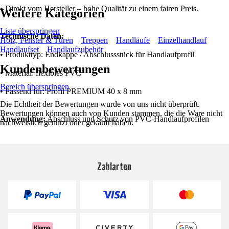
• Direkt vom Hersteller – hohe Qualität zu einem fairen Preis.
Weitere Kategorien
Liste überspringen
Technische Daten:
Holz, Fenster & Türen
Treppen
Handläufe
Einzelhandlauf
Handlaufset
Handlaufzubehör
• Produkttyp: Endkappe / Abschlussstück für Handlaufprofil
Kundenbewertungen
• Material: flexibles PVC
Bereich überspringen
• Passend für: Profil PREMIUM 40 x 8 mm
Die Echtheit der Bewertungen wurde von uns nicht überprüft.
Bewertungen können auch von Kunden stammen, die die Ware nicht
Anwendung:
Abschluss und Schutz von PVC-Handlaufprofilen
nachweislich genutzt oder gekauft haben.
Zahlarten