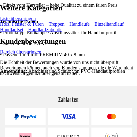
• Direkt vom Hersteller – hohe Qualität zu einem fairen Preis.
Weitere Kategorien
Liste überspringen
Technische Daten:
Holz, Fenster & Türen
Treppen
Handläufe
Einzelhandlauf
Handlaufset
Handlaufzubehör
• Produkttyp: Endkappe / Abschlussstück für Handlaufprofil
Kundenbewertungen
• Material: flexibles PVC
Bereich überspringen
• Passend für: Profil PREMIUM 40 x 8 mm
Die Echtheit der Bewertungen wurde von uns nicht überprüft.
Bewertungen können auch von Kunden stammen, die die Ware nicht
Anwendung:
Abschluss und Schutz von PVC-Handlaufprofilen
nachweislich genutzt oder gekauft haben.
Zahlarten