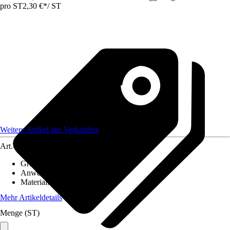
pro ST
2,30 €
*
/
ST
Weitere Artikel des Verkäufers
Art.-Nr.
12583788
Grundfarbe
:
Grau
Anwendungsbereich
:
Handlauf
Material
:
Kunststoff
Mehr Artikeldetails
Menge (ST)