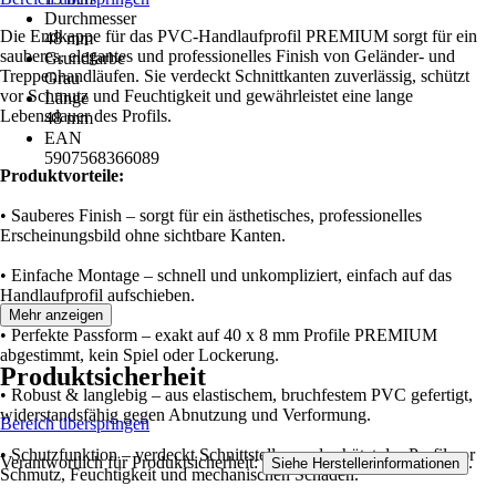
Durchmesser
Die Endkappe für das PVC-Handlaufprofil PREMIUM sorgt für ein
48 mm
sauberes, elegantes und professionelles Finish von Geländer- und
Grundfarbe
Treppenhandläufen. Sie verdeckt Schnittkanten zuverlässig, schützt
Grau
vor Schmutz und Feuchtigkeit und gewährleistet eine lange
Länge
Lebensdauer des Profils.
48 mm
EAN
5907568366089
Produktvorteile:
• Sauberes Finish – sorgt für ein ästhetisches, professionelles
Erscheinungsbild ohne sichtbare Kanten.
• Einfache Montage – schnell und unkompliziert, einfach auf das
Handlaufprofil aufschieben.
Mehr anzeigen
• Perfekte Passform – exakt auf 40 x 8 mm Profile PREMIUM
abgestimmt, kein Spiel oder Lockerung.
Produktsicherheit
• Robust & langlebig – aus elastischem, bruchfestem PVC gefertigt,
widerstandsfähig gegen Abnutzung und Verformung.
Bereich überspringen
• Schutzfunktion – verdeckt Schnittstellen und schützt das Profil vor
Verantwortlich für Produktsicherheit:
.
Siehe Herstellerinformationen
Schmutz, Feuchtigkeit und mechanischen Schäden.