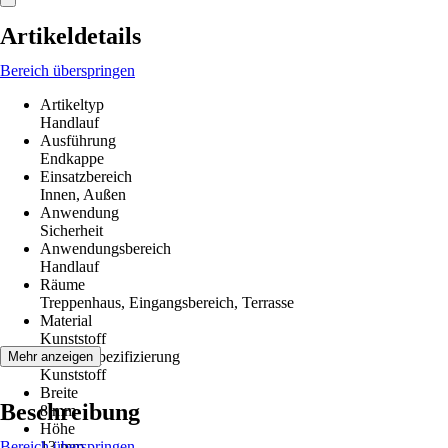
Artikeldetails
Bereich überspringen
Artikeltyp
Handlauf
Ausführung
Endkappe
Einsatzbereich
Innen, Außen
Anwendung
Sicherheit
Anwendungsbereich
Handlauf
Räume
Treppenhaus, Eingangsbereich, Terrasse
Material
Kunststoff
Materialspezifizierung
Mehr anzeigen
Kunststoff
Breite
Beschreibung
8 mm
Höhe
Bereich überspringen
13 mm