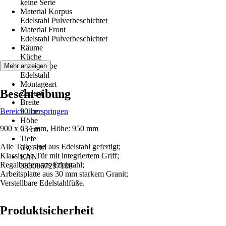
keine Serie
Material Korpus
Edelstahl Pulverbeschichtet
Material Front
Edelstahl Pulverbeschichtet
Räume
Küche
Grundfarbe
Mehr anzeigen
Edelstahl
Montageart
Beschreibung
Zerlegt
Breite
Bereich überspringen
90 cm
Höhe
900 x 634 mm, Höhe: 950 mm
95 cm
Tiefe
Alle Teile sind aus Edelstahl gefertigt;
63,4 cm
Klassische Tür mit integriertem Griff;
EAN
Regalboden aus Edelstahl;
3830067297108
Arbeitsplatte aus 30 mm starkem Granit;
Verstellbare Edelstahlfüße.
Produktsicherheit