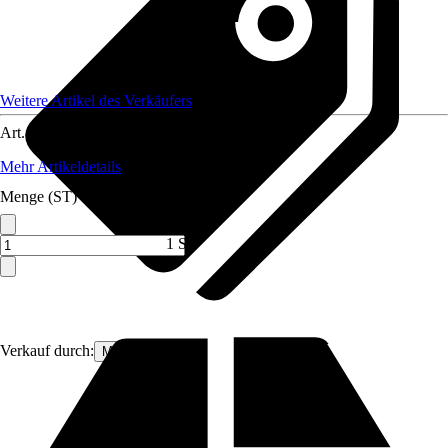
Weitere Artikel des Verkäufers
Art.-Nr.
12591887
Mehr Artikeldetails
Menge (ST)
1 ST
Verkauf durch:
MS Viscom