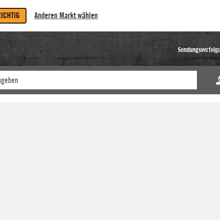
RICHTIG
Anderen Markt wählen
Sendungsverfolg