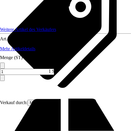
Weitere Artikel des Verkäufers
Art.-Nr.
12591851
Mehr Artikeldetails
Menge (ST)
1 ST
Verkauf durch:
MS Viscom