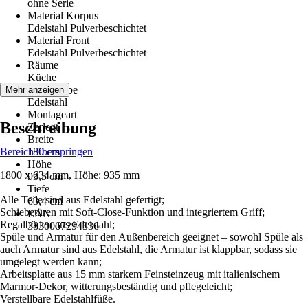
ohne Serie
Material Korpus
Edelstahl Pulverbeschichtet
Material Front
Edelstahl Pulverbeschichtet
Räume
Küche
Grundfarbe
Mehr anzeigen
Edelstahl
Montageart
Beschreibung
Zerlegt
Breite
Bereich überspringen
180 cm
Höhe
1800 x 634 mm, Höhe: 935 mm
93,5 cm
Tiefe
Alle Teile sind aus Edelstahl gefertigt;
63,4 cm
Schiebetüren mit Soft-Close-Funktion und integriertem Griff;
EAN
Regalböden aus Edelstahl;
3830067294336
Spüle und Armatur für den Außenbereich geeignet – sowohl Spüle als
auch Armatur sind aus Edelstahl, die Armatur ist klappbar, sodass sie
umgelegt werden kann;
Arbeitsplatte aus 15 mm starkem Feinsteinzeug mit italienischem
Marmor-Dekor, witterungsbeständig und pflegeleicht;
Verstellbare Edelstahlfüße.