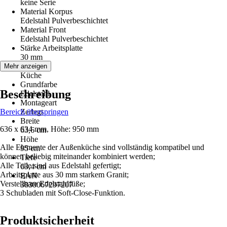
keine Serie
Material Korpus
Edelstahl Pulverbeschichtet
Material Front
Edelstahl Pulverbeschichtet
Stärke Arbeitsplatte
30 mm
Räume
Mehr anzeigen
Küche
Grundfarbe
Beschreibung
Edelstahl
Montageart
Bereich überspringen
Zerlegt
Breite
636 x 634 mm, Höhe: 950 mm
63,6 cm
Höhe
Alle Elemente der Außenküche sind vollständig kompatibel und
95 cm
können beliebig miteinander kombiniert werden;
Tiefe
Alle Teile sind aus Edelstahl gefertigt;
63,4 cm
Arbeitsplatte aus 30 mm starkem Granit;
EAN
Verstellbare Edelstahlfüße;
3830067297207
3 Schubladen mit Soft-Close-Funktion.
Produktsicherheit