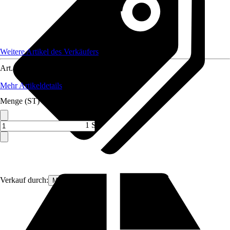
Weitere Artikel des Verkäufers
Art.-Nr.
12591843
Mehr Artikeldetails
Menge (ST)
1 ST
Verkauf durch:
MS Viscom