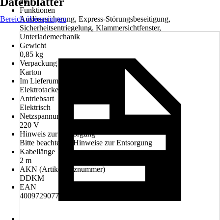
Datenblätter
20
Funktionen
Bereich überspringen
Auslösesicherung, Express-Störungsbeseitigung,
Sicherheitsentriegelung, Klammersichtfenster,
Unterlademechanik
Gewicht
0,85 kg
Verpackung
Karton
Im Lieferumfang enthalten
Elektrotacker
Antriebsart
Elektrisch
Netzspannung
220 V
Hinweis zur Entsorgung
Bitte beachte die Hinweise zur Entsorgung
Kabellänge
2 m
AKN (Artikelkurznummer)
DDKM
EAN
4009729077740