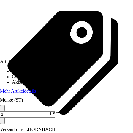
Art.-Nr.
10720780
Artikeltyp
:
Tacker
Gewicht
:
0,85 kg
Akkukapazität
:
-
Mehr Artikeldetails
Menge (ST)
1 ST
Verkauf durch:
HORNBACH