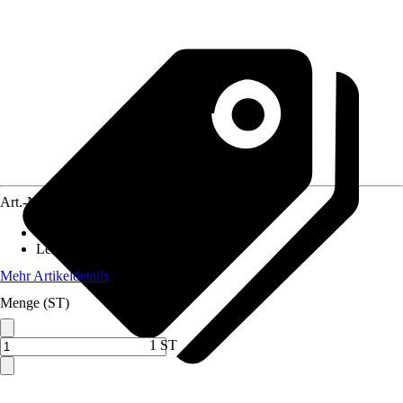
Art.-Nr.
12653771
Material Grill
:
Metall
Leistung
:
2.200 W
Mehr Artikeldetails
Menge (ST)
1 ST