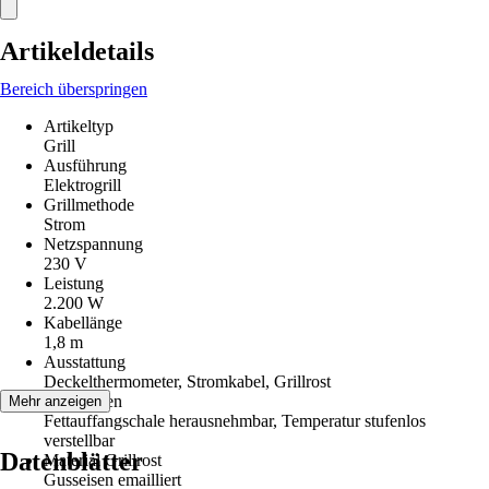
Artikeldetails
Bereich überspringen
Artikeltyp
Grill
Ausführung
Elektrogrill
Grillmethode
Strom
Netzspannung
230 V
Leistung
2.200 W
Kabellänge
1,8 m
Ausstattung
Deckelthermometer, Stromkabel, Grillrost
Funktionen
Mehr anzeigen
Fettauffangschale herausnehmbar, Temperatur stufenlos
verstellbar
Datenblätter
Material Grillrost
Gusseisen emailliert