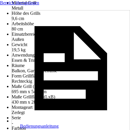
Bereich überspringen
Material Grill
Metall
Höhe des Grills
9,6 cm
Arbeitshöhe
80 cm
Einsatzbereich
Außen
Gewicht
19,5 kg
Anwendung
Essen & Trinken
Räume
Balkon, Garten, Terrasse
Form Grillfläche
Rechteckig
Maße Grill (LxB)
695 mm x 545 mm
Maße Grillfläche (LxB)
430 mm x 280 mm
Montageart
Zerlegt
Serie
-
Bedienungsanleitung
Farbton