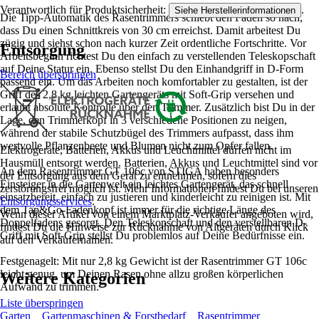
Verantwortlich für Produktsicherheit:
.
Siehe Herstellerinformationen
Die Tipp-Automatik des Rasentrimmers schiebt den Faden so nach,
dass Du einen Schnittkreis von 30 cm erreichst. Damit arbeitest Du
zügig und siehst schon nach kurzer Zeit ordentliche Fortschritte. Vor
Entsorgung
Arbeitsbeginn richtest Du den einfach zu verstellenden Teleskopschaft
auf Deine Statur ein. Ebenso stellst Du den Einhandgriff in D-Form
Bereich überspringen
passend ein. Um das Arbeiten noch komfortabler zu gestalten, ist der
Griff des 2,8 kg leichten Gartengeräts mit Soft-Grip versehen und
erlaubt absolute Kontrolle über den Trimmer. Zusätzlich bist Du in der
Lage, den Trimmerkopf in 3 verschiedene Positionen zu neigen,
während der stabile Schutzbügel des Trimmers aufpasst, dass ihm
wertvolle Pflanzenbeete und Blumen nicht zum Opfer fallen.
Elektrogeräte, Batterien, Akkus und Leuchtmittel dürfen nicht im
Hausmüll entsorgt werden. Batterien, Akkus und Leuchtmittel sind vor
An dem Rasentrimmer GT 106c von STIGA haben besonders
der Entsorgung aus dem Gerät zu entnehmen, sofern dies
Einsteiger in die Gartenwelt ein leichtes Gartengerät, das schnell
zerstörungsfrei möglich ist. Mehr Informationen findest Du bei unseren
einsatzbereit, einfach zu justieren und kinderleicht zu reinigen ist. Mit
Entsorgungsservices
.
dem Tap&Go-Fadenkopf ist immer für die richtige Länge des
Wenn dieser Artikel von einem Marktplatz-Verkäufer angeboten wird,
Doppelfadens gesorgt. Den Teleskopschaft und den verstellbaren D-
findest Du die Hinweise zur Rücknahme von Altgeräten durch Klick
Griff mit Soft-Grip stellst Du problemlos auf Deine Bedürfnisse ein.
auf den Verkäufernamen.
Festgenagelt: Mit nur 2,8 kg Gewicht ist der Rasentrimmer GT 106c
leicht genug, um Deinen Rasen ohne allzu großen körperlichen
Weitere Kategorien
Aufwand zu trimmen.
Liste überspringen
Garten
Gartenmaschinen & Forstbedarf
Rasentrimmer