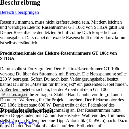
Beschreibung
Bereich überspringen
Rasen zu trimmen, muss nicht kräfteraubend sein. Mit dem leichten
und wendigen Elektro-Rasentrimmer GT 106c von STIGA gibst Du
Deiner Rasenfläche den letzten Schliff, ohne Dich körperlich zu
verausgaben. Dass dabei der exakte Rasenschnitt nicht zu kurz kommt,
ist selbstverständlich.
Produktmerkmale des Elektro-Rasentrimmers GT 106c von
STIGA
Darum solltest Du zugreifen: Den Elektro-Rasentrimmer GT 106c
versorgt Du über das Stromnetz mit Energie. Die Netzspannung sollte
230 V betragen. Sofern Du noch kein Verlängerungskabel besitzt,
kannst Du unter „Material für Ihr Projekt“ ein passendes Kabel finden.
Außerdem bietet es sich an, bei der Arbeit mit dem GT 106c
Gartenhandschuhe zu tragen. Stabile Handschuhe von for_q kannst
Mehr anzeigen
Du unter „Werkzeug für Ihr Projekt“ ansehen. Der Elektromotor des
GT 106c leistet satte 600 W. Damit treibt er den Fadenkopf des
Produktsicherheit
Arbeitsgeräts schnell und gleichmäßig an. Der Rasentrimmer nutzt
einen Doppelfaden mit 1,5 mm Fadenstärke. Während des Trimmens
stellst Du den Faden über eine Tipp-Automatik (Tap&Go) nach. Dazu
Bereich überspringen
tippst Du den Fadenkopf einfach auf dem Erdboden auf.