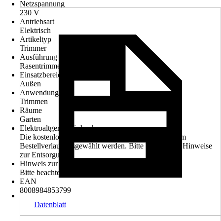
Netzspannung
230 V
Antriebsart
Elektrisch
Artikeltyp
Trimmer
Ausführung
Rasentrimmer
Einsatzbereich
Außen
Anwendung
Trimmen
Räume
Garten
Elektroaltgerät-Rücknahme
Die kostenlose Rückgabe des Elektro-Geräts kann im
Bestellverlauf ausgewählt werden. Bitte beachte die Hinweise
zur Entsorgung.
Hinweis zur Entsorgung
Bitte beachte die Hinweise zur Entsorgung
EAN
8008984853799
Datenblatt