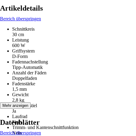
Artikeldetails
Bereich überspringen
Schnittkreis
30 cm
Leistung
600 W
Griffsystem
D-Form
Fadennachstellung
Tipp-Automatik
Anzahl der Fäden
Doppelfaden
Fadenstärke
1,5 mm
Gewicht
2,8 kg
Teleskopstiel
Mehr anzeigen
Ja
Laufrad
Datenblätter
Nein
Trimm- und Kantenschnittfunktion
Bereich überspringen
Nein