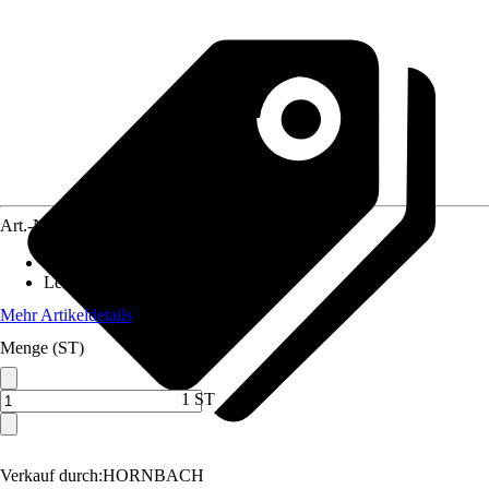
Art.-Nr.
10590227
Schnittkreis
:
30 cm
Leistung
:
600 W
Mehr Artikeldetails
Menge (ST)
1 ST
Verkauf durch:
HORNBACH