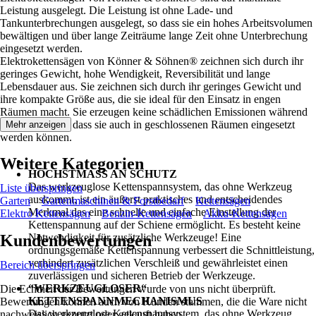
Leistung ausgelegt. Die Leistung ist ohne Lade- und
Tankunterbrechungen ausgelegt, so dass sie ein hohes Arbeitsvolumen
bewältigen und über lange Zeiträume lange Zeit ohne Unterbrechung
eingesetzt werden.
Elektrokettensägen von Könner & Söhnen® zeichnen sich durch ihr
geringes Gewicht, hohe Wendigkeit, Reversibilität und lange
Lebensdauer aus. Sie zeichnen sich durch ihr geringes Gewicht und
ihre kompakte Größe aus, die sie ideal für den Einsatz in engen
Räumen macht. Sie erzeugen keine schädlichen Emissionen während
des Betriebs, so dass sie auch in geschlossenen Räumen eingesetzt
Mehr anzeigen
werden können.
Weitere Kategorien
HÖCHSTMASS AN SCHUTZ
Das werkzeuglose Kettenspannsystem, das ohne Werkzeug
Liste überspringen
auskommt, ist ein äußerst praktisches und entscheidendes
Garten
Gartenmaschinen & Forstbedarf
Kettensägen
Merkmal das eine schnelle und einfache Einstellung der
Elektro Kettensägen
Benzin-Kettensägen
Akku-Kettensägen
Kettenspannung auf der Schiene ermöglicht. Es besteht keine
Kundenbewertungen
Notwendigkeit für zusätzliche Werkzeuge! Eine
ordnungsgemäße Kettenspannung verbessert die Schnittleistung,
verhindert zusätzlichen Verschleiß und gewährleistet einen
Bereich überspringen
zuverlässigen und sicheren Betrieb der Werkzeuge.
“WERKZEUGLOSER“
Die Echtheit der Bewertungen wurde von uns nicht überprüft.
KETTENSPANNMECHANISMUS
Bewertungen können auch von Kunden stammen, die die Ware nicht
Das werkzeuglose Kettenspannsystem, das ohne Werkzeug
nachweislich genutzt oder gekauft haben.