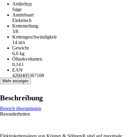
Artikeltyp
Säge
Antriebsart
Elektrisch
Kettenteilung
3/8
Kettengeschwindigkeit
14 m/s
Gewicht
6,6 kg
Öltankvolumen
0,14 l
EAN
4260405367108
Mehr anzeigen
Beschreibung
Bereich überspringen
Besonderheiten
Elektrokettensägen von Könner & Söhnen® sind auf maximale