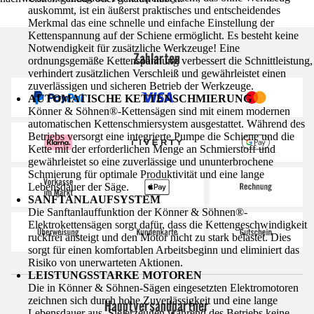
auskommt, ist ein äußerst praktisches und entscheidendes
Merkmal das eine schnelle und einfache Einstellung der
Kettenspannung auf der Schiene ermöglicht. Es besteht keine
Notwendigkeit für zusätzliche Werkzeuge! Eine
Zahlarten
ordnungsgemäße Kettenspannung verbessert die Schnittleistung,
verhindert zusätzlichen Verschleiß und gewährleistet einen
zuverlässigen und sicheren Betrieb der Werkzeuge.
AUTOMATISCHE KETTENSCHMIERUNG
Könner & Söhnen®-Kettensägen sind mit einem modernen
automatischen Kettenschmiersystem ausgestattet. Während des
Betriebs versorgt eine integrierte Pumpe die Schiene und die
Kette mit der erforderlichen Menge an Schmierstoff und
gewährleistet so eine zuverlässige und ununterbrochene
Schmierung für optimale Produktivität und eine lange
Lebensdauer der Säge.
SANFTANLAUFSYSTEM
Die Sanftanlauffunktion der Könner & Söhnen®-
Elektrokettensägen sorgt dafür, dass die Kettengeschwindigkeit
ruckfrei ansteigt und den Motor nicht zu stark belastet. Dies
sorgt für einen komfortablen Arbeitsbeginn und eliminiert das
Risiko von unerwarteten Aktionen.
LEISTUNGSSTARKE MOTOREN
Die in Könner & Söhnen-Sägen eingesetzten Elektromotoren
zeichnen sich durch hohe Zuverlässigkeit und eine lange
Hauptversandpartner
Lebensdauer aus. Sie erzeugen während des Betriebs keine