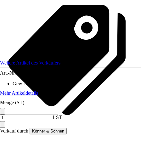
Weitere Artikel des Verkäufers
Art.-Nr.
12195256
Gewicht
:
6,6 kg
Mehr Artikeldetails
Menge (ST)
1 ST
Verkauf durch:
Könner & Söhnen