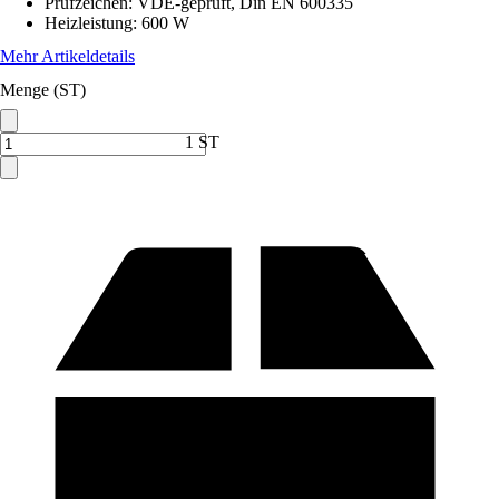
Prüfzeichen
:
VDE-geprüft, Din EN 600335
Heizleistung
:
600 W
Mehr Artikeldetails
Menge (ST)
1 ST