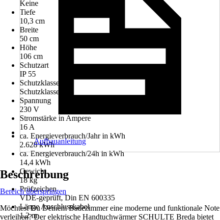
Keine
Tiefe
10,3 cm
Breite
50 cm
Höhe
106 cm
Schutzart
IP 55
Schutzklasse
Schutzklasse I
Spannung
230 V
Stromstärke in Ampere
16 A
ca. Energieverbrauch/Jahr in kWh
Aufbauanleitung
2.628 kWh
ca. Energieverbrauch/24h in kWh
14,4 kWh
Gewicht
Beschreibung
18 kg
Prüfzeichen
Bereich überspringen
VDE-geprüft, Din EN 600335
Länge Anschlusskabel
Möchtest Du Deinem Badezimmer eine moderne und funktionale Note
1,2 m
verleihen? Der elektrische Handtuchwärmer SCHULTE Breda bietet