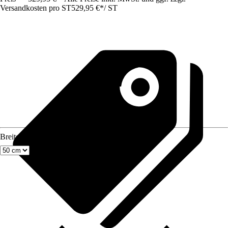
Versandkosten pro ST
529,95 €
*
/
ST
Breite