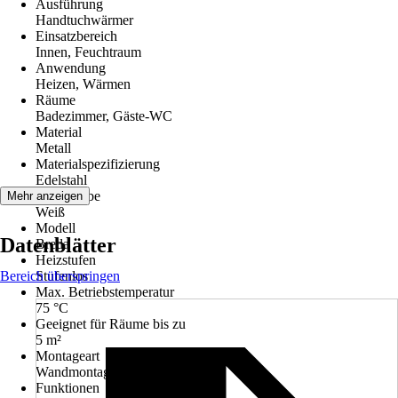
Ausführung
Handtuchwärmer
Einsatzbereich
Innen, Feuchtraum
Anwendung
Heizen, Wärmen
Räume
Badezimmer, Gäste-WC
Material
Metall
Materialspezifizierung
Edelstahl
Grundfarbe
Mehr anzeigen
Weiß
Modell
Datenblätter
Breda
Heizstufen
Bereich überspringen
Stufenlos
Max. Betriebstemperatur
75 °C
Geeignet für Räume bis zu
5 m²
Montageart
Wandmontage
Funktionen