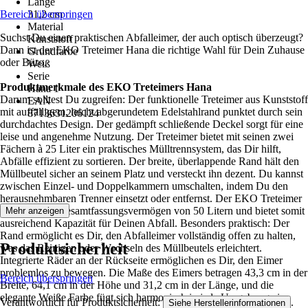
Länge
Bereich überspringen
31,2 cm
Material
Suchst Du einen praktischen Abfalleimer, der auch optisch überzeugt?
Kunststoff
Dann ist der EKO Treteimer Hana die richtige Wahl für Dein Zuhause
Grundfarbe
oder Büro.
Weiß
Serie
Produktmerkmale des EKO Treteimers Hana
Hana 1
Darum solltest Du zugreifen: Der funktionelle Treteimer aus Kunststoff
EAN
mit auffälligem, leicht abgerundetem Edelstahlrand punktet durch sein
8713631206124
durchdachtes Design. Der gedämpft schließende Deckel sorgt für eine
leise und angenehme Nutzung. Der Treteimer bietet mit seinen zwei
Fächern à 25 Liter ein praktisches Mülltrennsystem, das Dir hilft,
Abfälle effizient zu sortieren. Der breite, überlappende Rand hält den
Müllbeutel sicher an seinem Platz und versteckt ihn dezent. Du kannst
zwischen Einzel- und Doppelkammern umschalten, indem Du den
herausnehmbaren Trenner einsetzt oder entfernst. Der EKO Treteimer
Hana hat ein Gesamtfassungsvermögen von 50 Litern und bietet somit
Mehr anzeigen
ausreichend Kapazität für Deinen Abfall. Besonders praktisch: Der
Rand ermöglicht es Dir, den Abfalleimer vollständig offen zu halten,
Produktsicherheit
was das Reinigen oder Wechseln des Müllbeutels erleichtert.
Integrierte Räder an der Rückseite ermöglichen es Dir, den Eimer
problemlos zu bewegen. Die Maße des Eimers betragen 43,3 cm in der
Bereich überspringen
Breite, 64,1 cm in der Höhe und 31,2 cm in der Länge, und die
elegante Weiße Farbe fügt sich harmonisch in jede Umgebung ein.
Verantwortlich für Produktsicherheit:
.
Siehe Herstellerinformationen