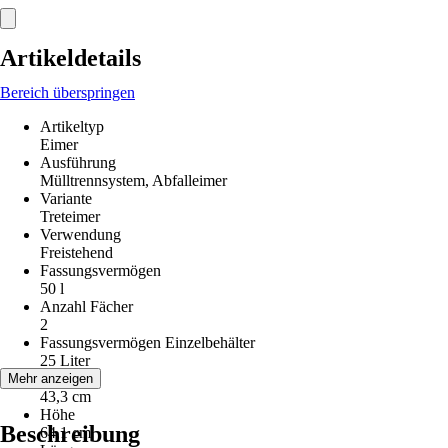
Artikeldetails
Bereich überspringen
Artikeltyp
Eimer
Ausführung
Mülltrennsystem, Abfalleimer
Variante
Treteimer
Verwendung
Freistehend
Fassungsvermögen
50 l
Anzahl Fächer
2
Fassungsvermögen Einzelbehälter
25 Liter
Breite
Mehr anzeigen
43,3 cm
Höhe
Beschreibung
64,1 cm