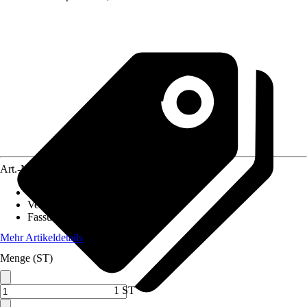
Art.-Nr.
12355188
Material
:
Kunststoff
Verwendung
:
Freistehend
Fassungsvermögen
:
50 l
Mehr Artikeldetails
Menge (ST)
1 ST