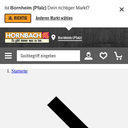
Ist
Bornheim (Pfalz)
Dein richtiger Markt?
JA, RICHTIG
Anderen Markt wählen
Bornheim (Pfalz)
Startseite