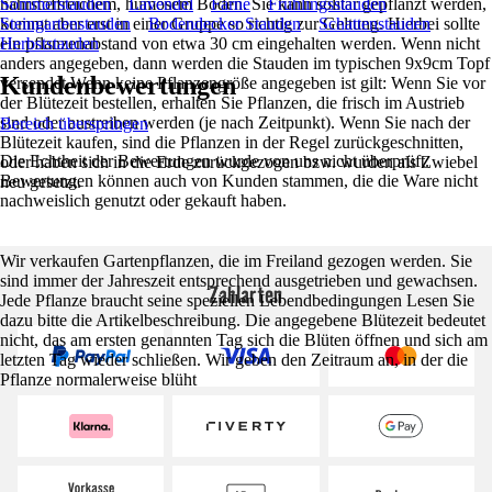
nährstoffreichem, humosem Boden. Sie kann solitär gepflanzt werden,
Sommerstauden
Lavendel
Farne
Frühlingsstauden
kommt aber erst in einer Gruppe so richtig zur Geltung. Hierbei sollte
Steingartenstauden
Bodendecker Stauden
Schattenstauden
ein pflanzenabstand von etwa 30 cm eingehalten werden. Wenn nicht
Herbststauden
anders angegeben, dann werden die Stauden im typischen 9x9cm Topf
Kundenbewertungen
versendet.Wenn keine Pflanzengröße angegeben ist gilt: Wenn Sie vor
der Blütezeit bestellen, erhalten Sie Pflanzen, die frisch im Austrieb
sind oder austreiben werden (je nach Zeitpunkt). Wenn Sie nach der
Bereich überspringen
Blütezeit kaufen, sind die Pflanzen in der Regel zurückgeschnitten,
Die Echtheit der Bewertungen wurde von uns nicht überprüft.
oder haben sich in die Erde zurückgezogen bzw. wurden als Zwiebel
Bewertungen können auch von Kunden stammen, die die Ware nicht
neu gesetzt.
nachweislich genutzt oder gekauft haben.
Wir verkaufen Gartenpflanzen, die im Freiland gezogen werden. Sie
sind immer der Jahreszeit entsprechend ausgetrieben und gewachsen.
Zahlarten
Jede Pflanze braucht seine speziellen Lebendbedingungen Lesen Sie
dazu bitte die Artikelbeschreibung. Die angegebene Blütezeit bedeutet
nicht, das am ersten genannten Tag sich die Blüten öffnen und sich am
letzten Tag wieder schließen. Wir geben den Zeitraum an, in der die
Pflanze normalerweise blüht