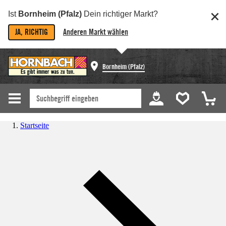
Ist
Bornheim (Pfalz)
Dein richtiger Markt?
JA, RICHTIG
Anderen Markt wählen
Bornheim (Pfalz)
Startseite