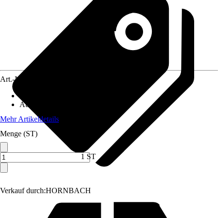
Art.-Nr.
5065299
Artikeltyp
:
Bodenhülse
Ausführung
:
Bodenhülse
Mehr Artikeldetails
Menge (ST)
1 ST
Verkauf durch:
HORNBACH