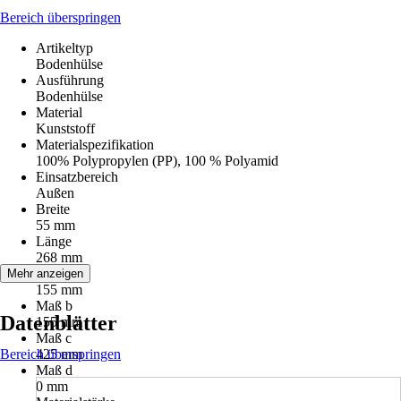
Bereich überspringen
Artikeltyp
Bodenhülse
Ausführung
Bodenhülse
Material
Kunststoff
Materialspezifikation
100% Polypropylen (PP), 100 % Polyamid
Einsatzbereich
Außen
Breite
55 mm
Länge
268 mm
Maß a
Mehr anzeigen
155 mm
Maß b
Datenblätter
155 mm
Maß c
Bereich überspringen
425 mm
Maß d
0 mm