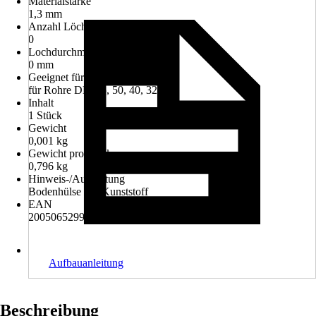
Materialstärke
1,3 mm
Anzahl Löcher
0
Lochdurchmesser
0 mm
Geeignet für
für Rohre DM 55, 50, 40, 32 mm
Inhalt
1 Stück
Gewicht
0,001 kg
Gewicht pro Stück
0,796 kg
Hinweis-/Ausstattung
Bodenhülse aus Kunststoff
EAN
2005065299008, 9001567300269
Aufbauanleitung
Beschreibung