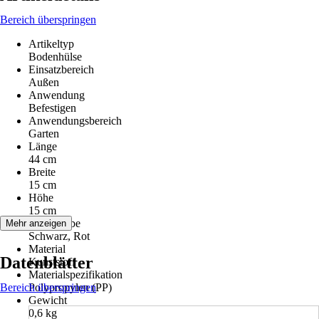
Bereich überspringen
Artikeltyp
Bodenhülse
Einsatzbereich
Außen
Anwendung
Befestigen
Anwendungsbereich
Garten
Länge
44 cm
Breite
15 cm
Höhe
15 cm
Grundfarbe
Mehr anzeigen
Schwarz, Rot
Material
Datenblätter
Kunststoff
Materialspezifikation
Bereich überspringen
Polypropylen (PP)
Gewicht
0,6 kg