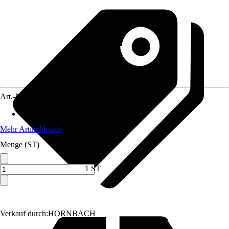
Art.-Nr.
12142224
Material
:
Kunststoff
Mehr Artikeldetails
Menge (ST)
1 ST
Verkauf durch:
HORNBACH