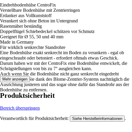
Eindrehbodenhülse CentroFix
Verstellbare Bodenhülse mit Zentrierringen
Erdanker aus Vollkunststoff
Verankert sich ohne Beton im Untergrund
Rasenmäher beständig
Doppelflügel Schiebedeckel schützen vor Schmutz
Geeignet für Ø 55, 50 und 40 mm
Made in Germany
Für wirklich senkrechte Standrohre
Eine Bodenhülse exakt senkrecht im Boden zu verankern - egal ob
eingeschraubt oder betoniert - erfordert oftmals etwas Geschick.
Darum haben wir mit der CentroFix eine Bodenhülse entwickelt, die
Schrägstellungen von bis zu 7° ausgleichen kann.
Auch wenn Sie die Bodenhülse nicht ganz senkrecht eingedreht
haben, können Sie dank des Blome-Zentrier-Systems nachträglich die
Mehr anzeigen
Ausrichtung justieren und das sogar ohne dafür das Standrohr aus der
Bodenhülse zu entfernen.
Produktsicherheit
Bereich überspringen
Verantwortlich für Produktsicherheit:
.
Siehe Herstellerinformationen