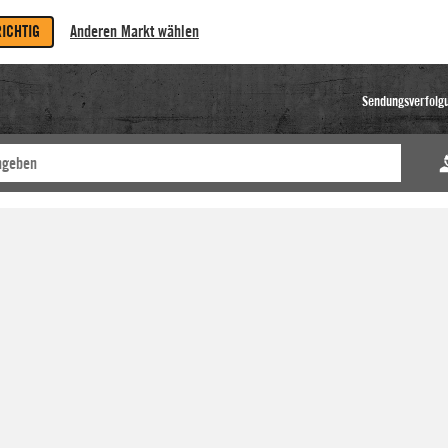
RICHTIG
Anderen Markt wählen
Sendungsverfolg