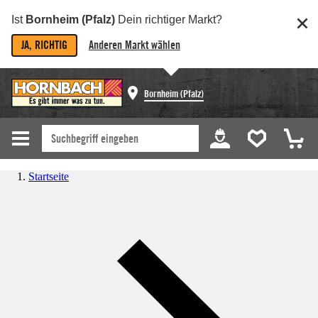
Ist
Bornheim (Pfalz)
Dein richtiger Markt?
JA, RICHTIG
Anderen Markt wählen
Bornheim (Pfalz)
Startseite