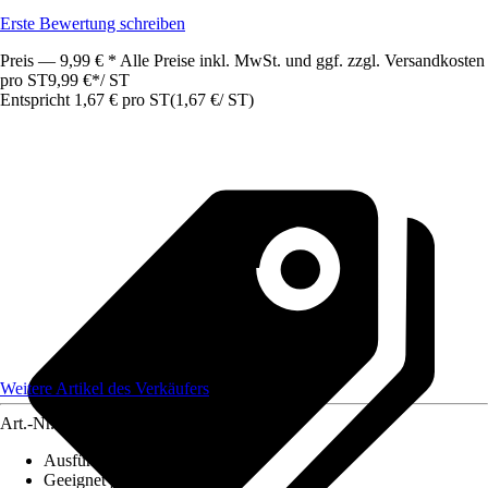
Erste Bewertung schreiben
Preis — 9,99 € * Alle Preise inkl. MwSt. und ggf. zzgl. Versandkosten
pro ST
9,99 €
*
/
ST
Entspricht 1,67 € pro ST
(
1,67 €
/
ST
)
Weitere Artikel des Verkäufers
Art.-Nr.
12477855
Ausführung
:
Falle
Geeignet gegen
:
Insekten