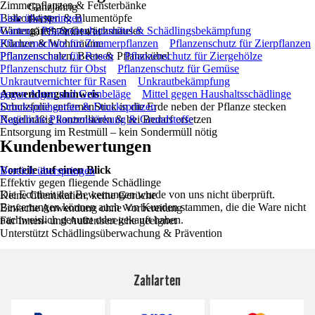
Zimmerpflanzen & Fensterbänke
Ganzjährig
Balkonkästen & Blumentöpfe
Liste überspringen
EAN
Wintergärten & Gewächshäuser
Garten
Pflanzenschutzmittel & Schädlingsbekämpfung
4015574001434
Küchen & Wohnräume
Pflanzenschutz für Zimmerpflanzen
Pflanzenschutz für Zierpflanzen
Pflanzenschalen, Beete & Pflanzkübel
Pflanzenschutz für Rosen
Pflanzenschutz für Ziergehölze
Pflanzenschutz für Obst
Pflanzenschutz für Gemüse
Unkrautvernichter für Rasen
Unkrautbekämpfung
Anwendungshinweis
gegen Algen und Grünbeläge
Mittel gegen Haushaltsschädlinge
Schutzfolie entfernenStick in die Erde neben der Pflanze stecken
Drucksprühgeräte & Druckspritzen
Regelmäßig kontrollieren & bei Bedarf ersetzen
Natürliche Pflanzenstärkung & Grundstoffe
Entsorgung im Restmüll – kein Sondermüll nötig
Kundenbewertungen
Vorteile auf einen Blick
Bereich überspringen
Effektiv gegen fliegende Schädlinge
Die Echtheit der Bewertungen wurde von uns nicht überprüft.
Keine Chemikalien, keine Gerüche
Bewertungen können auch von Kunden stammen, die die Ware nicht
Einfache Anwendung ohne Vorbereitung
nachweislich genutzt oder gekauft haben.
Für Innen- und Außenbereiche geeignet
Unterstützt Schädlingsüberwachung & Prävention
Zahlarten