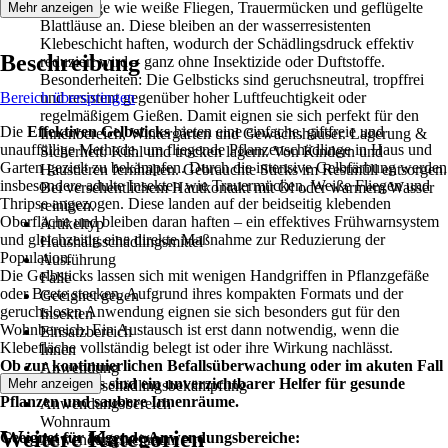
Schädlinge wie weiße Fliegen, Trauermücken und geflügelte
Mehr anzeigen
Blattläuse an. Diese bleiben an der wasserresistenten
Klebeschicht haften, wodurch der Schädlingsdruck effektiv
Beschreibung
reduziert wird – ganz ohne Insektizide oder Duftstoffe.
Besonderheiten: Die Gelbsticks sind geruchsneutral, tropffrei
Bereich überspringen
und resistent gegenüber hoher Luftfeuchtigkeit oder
regelmäßigem Gießen. Damit eignen sie sich perfekt für den
Die
Effektiven Gelbsticks
bieten eine einfache, giftfreie und
Innenbereich, Wintergärten und Gewächshäuser. Lagerung &
unauffällige Methode, um fliegende Pflanzenschädlinge in Haus und
Sicherheit: Kühl und trocken lagern. Von Kindern und
Garten gezielt zu bekämpfen. Durch die intensive Gelbfärbung werden
Haustieren fernhalten. Gebrauchte Sticks im Restmüll entsorgen.
insbesondere adulte Insekten wie Trauermücken, Weiße Fliegen und
Bei versehentlichem Hautkontakt mit Öl oder warmem Wasser
Thripse angezogen. Diese landen auf der beidseitig klebenden
reinigen.
Oberfläche und bleiben daran haften – ein effektives Frühwarnsystem
Artikeltyp
und gleichzeitig eine direkte Maßnahme zur Reduzierung der
Haushaltsschädlingsmittel
Population.
Ausführung
Die Gelbsticks lassen sich mit wenigen Handgriffen in Pflanzgefäße
Falle
oder Beete stecken. Aufgrund ihres kompakten Formats und der
Geeignet gegen
geruchslosen Anwendung eignen sie sich besonders gut für den
Insekten
Wohnbereich. Ein Austausch ist erst dann notwendig, wenn die
Einsatzbereich
Klebefläche vollständig belegt ist oder ihre Wirkung nachlässt.
Innen
Ob zur kontinuierlichen Befallsüberwachung oder im akuten Fall
Anwendung
– die Gelbsticks sind ein unverzichtbarer Helfer für gesunde
Mehr anzeigen
Haushaltsschädlingsbekämpfung
Pflanzen und saubere Innenräume.
Anwendungsbereich
Wohnraum
Weitere Kategorien
Geeignet für folgende Anwendungsbereiche:
Anwendungszeitraum