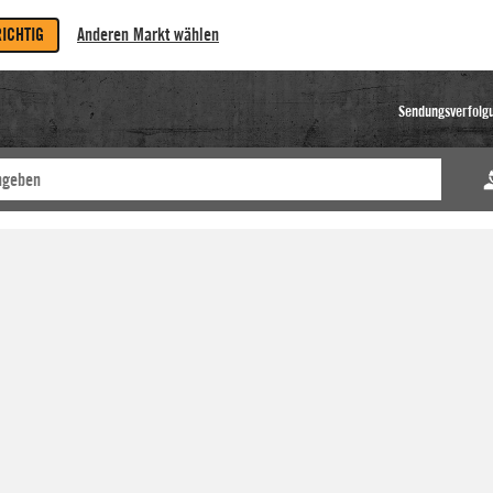
RICHTIG
Anderen Markt wählen
Sendungsverfolg