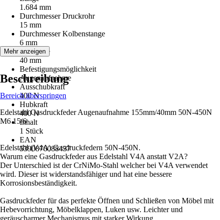
1.684 mm
Durchmesser Druckrohr
15 mm
Durchmesser Kolbenstange
6 mm
Hublänge
Mehr anzeigen
40 mm
Befestigungsmöglichkeit
Beschreibung
Augenaufnahme
Ausschubkraft
Bereich überspringen
400 N
Hubkraft
Edelstahl Gasdruckfeder Augenaufnahme 155mm/40mm 50N-450N
400 N
M6 15/6
Inhalt
1 Stück
EAN
Edelstahl (V4A) Gasdruckfedern 50N-450N.
5390876088437
Warum eine Gasdruckfeder aus Edelstahl V4A anstatt V2A?
Der Unterschied ist der CrNiMo-Stahl welcher bei V4A verwendet
wird. Dieser ist widerstandsfähiger und hat eine bessere
Korrosionsbeständigkeit.
Gasdruckfeder für das perfekte Öffnen und Schließen von Möbel mit
Hebevorrichtung, Möbelklappen, Luken usw. Leichter und
geräuscharmer Mechanismus mit starker Wirkung.