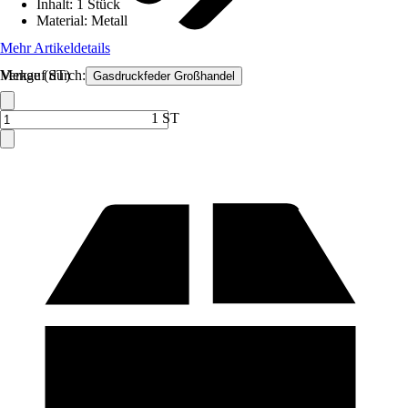
Inhalt
:
1 Stück
Material
:
Metall
Mehr Artikeldetails
Verkauf durch:
Menge (ST)
Gasdruckfeder Großhandel
1 ST