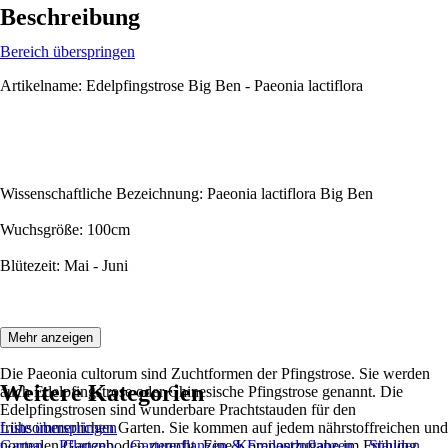
Beschreibung
Bereich überspringen
Artikelname: Edelpfingstrose Big Ben - Paeonia lactiflora
Wissenschaftliche Bezeichnung: Paeonia lactiflora Big Ben
Wuchsgröße: 100cm
Blütezeit: Mai - Juni
Beschreibung:
Mehr anzeigen
Die Paeonia cultorum sind Zuchtformen der Pfingstrose. Sie werden
Weitere Kategorien
auch Edelpfingstrose oder Chinesische Pfingstrose genannt. Die
Edelpfingstrosen sind wunderbare Prachtstauden für den
frühsommerlichen Garten. Sie kommen auf jedem nährstoffreichen und
Liste überspringen
normalen Gartenboden zurecht. Eine Kompostzugabe im Frühling
Garten
Pflanzen
Gartenpflanzen & Freilandpflanzen
Stauden