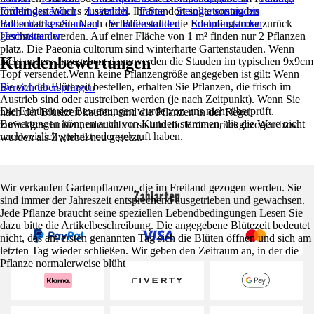
fördert den Wuchs zusätzlich. Ihr Standort sollte sonnig bis
Frühlingsstauden
Lavendel
Farne
Steingartenstauden
halbschattig sein. Nach der Blüte sollte die Edelpfingstrose zurück
Bodendecker Stauden
Schattenstauden
Sommerstauden
geschnitten werden. Auf einer Fläche von 1 m² finden nur 2 Pflanzen
Herbststauden
platz. Die Paeonia cultorum sind winterharte Gartenstauden. Wenn
Kundenbewertungen
nicht anders angegeben, dann werden die Stauden im typischen 9x9cm
Topf versendet.Wenn keine Pflanzengröße angegeben ist gilt: Wenn
Sie vor der Blütezeit bestellen, erhalten Sie Pflanzen, die frisch im
Bereich überspringen
Austrieb sind oder austreiben werden (je nach Zeitpunkt). Wenn Sie
Die Echtheit der Bewertungen wurde von uns nicht überprüft.
nach der Blütezeit kaufen, sind die Pflanzen in der Regel
Bewertungen können auch von Kunden stammen, die die Ware nicht
zurückgeschnitten, oder haben sich in die Erde zurückgezogen bzw.
nachweislich genutzt oder gekauft haben.
wurden als Zwiebel neu gesetzt.
Wir verkaufen Gartenpflanzen, die im Freiland gezogen werden. Sie
Zahlarten
sind immer der Jahreszeit entsprechend ausgetrieben und gewachsen.
Jede Pflanze braucht seine speziellen Lebendbedingungen Lesen Sie
dazu bitte die Artikelbeschreibung. Die angegebene Blütezeit bedeutet
nicht, das am ersten genannten Tag sich die Blüten öffnen und sich am
letzten Tag wieder schließen. Wir geben den Zeitraum an, in der die
Pflanze normalerweise blüht