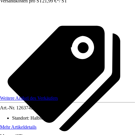
Versandkosten pro ST
21,99 €
*
/
ST
Weitere Artikel des Verkäufers
Art.-Nr.
12637421
Standort
:
Halbschatten
Mehr Artikeldetails