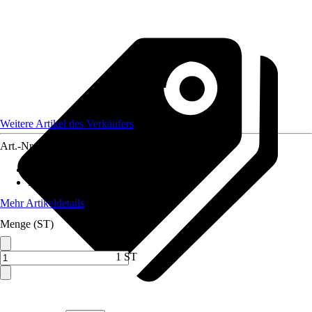
Weitere Artikel des Verkäufers
Art.-Nr.
12582568
Anwendungsbereich
:
Zaun
Material
:
Metall
Mehr Artikeldetails
Menge (ST)
1 ST