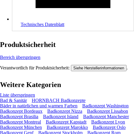
Technisches Datenblatt
Produktsicherheit
Bereich überspringen
Verantwortlich für Produktsicherheit:
.
Siehe Herstellerinformationen
Weitere Kategorien
Liste überspringen
Bad & Sanitär
HORNBACH Badkonzepte
Bäder in natürlichen und warmen Farben
Badkonzept Washington
Badkonzept Bordeaux
Badkonzept Nizza
Badkonzept Lissabon
Badkonzept Brasilia
Badkonzept Island
Badkonzept Manchester
Badkonzept Montreal
Badkonzept Kapstadt
Badkonzept Lyon
Badkonzept München
Badkonzept Marokko
Badkonzept Oslo
Badkonzept Genf
Badkonzept Stockholm
Badkonzept Rom