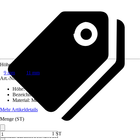
Höhe
9 mm
11 mm
Art.-Nr.
8197358
Höhe
:
11 mm
Bezeichnung
:
Squareline
Material
:
Metall
Mehr Artikeldetails
Menge (ST)
1 ST
Verkauf durch:
HORNBACH