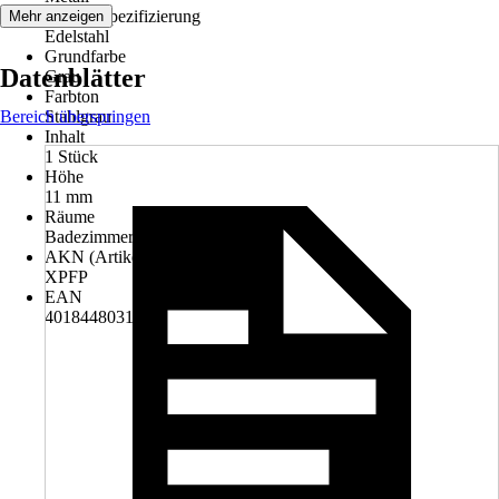
Materialspezifizierung
Mehr anzeigen
Edelstahl
Grundfarbe
Datenblätter
Grau
Farbton
Bereich überspringen
Stahlgrau
Inhalt
1 Stück
Höhe
11 mm
Räume
Badezimmer, Gäste-WC, Küche
AKN (Artikelkurznummer)
XPFP
EAN
4018448031650