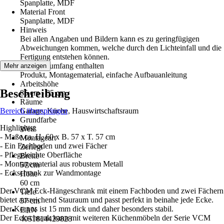
Spanplatte, MDF
Material Front
Spanplatte, MDF
Hinweis
Bei allen Angaben und Bildern kann es zu geringfügigen
Abweichungen kommen, welche durch den Lichteinfall und die
Fertigung entstehen können.
Im Lieferumfang enthalten
Mehr anzeigen
Produkt, Montagematerial, einfache Aufbauanleitung
Arbeitshöhe
Beschreibung
85 cm - 85 cm
Räume
Bereich überspringen
Garage, Küche, Hauswirtschaftsraum
Grundfarbe
Highlights:
Weiß
- Maße ca. H. 60 x B. 57 x T. 57 cm
Montageart
- Ein Fachboden und zwei Fächer
Zerlegt
- Pflegeleichte Oberfläche
Breite
- Montagematerial aus robustem Metall
57 cm
- Eckschrank zur Wandmontage
Höhe
60 cm
Der VCM Eck-Hängeschrank mit einem Fachboden und zwei Fächern
Tiefe
bietet ausreichend Stauraum und passt perfekt in beinahe jede Ecke.
57 cm
Der Korpus ist 15 mm dick und daher besonders stabil.
EAN
Der Eckschrank kann mit weiteren Küchenmöbeln der Serie VCM
4051814429828