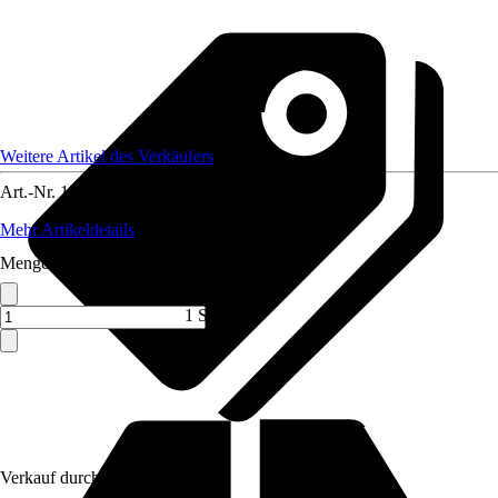
Weitere Artikel des Verkäufers
Art.-Nr.
12086737
Mehr Artikeldetails
Menge (ST)
1 ST
Verkauf durch:
VCM