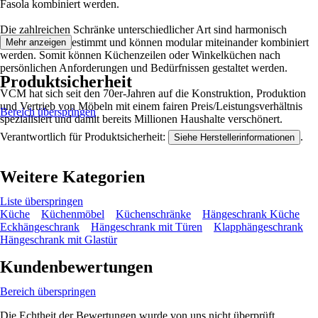
Fasola kombiniert werden.
Die zahlreichen Schränke unterschiedlicher Art sind harmonisch
aufeinander abgestimmt und können modular miteinander kombiniert
Mehr anzeigen
werden. Somit können Küchenzeilen oder Winkelküchen nach
persönlichen Anforderungen und Bedürfnissen gestaltet werden.
Produktsicherheit
VCM hat sich seit den 70er-Jahren auf die Konstruktion, Produktion
und Vertrieb von Möbeln mit einem fairen Preis/Leistungsverhältnis
Bereich überspringen
spezialisiert und damit bereits Millionen Haushalte verschönert.
Verantwortlich für Produktsicherheit:
.
Siehe Herstellerinformationen
Weitere Kategorien
Liste überspringen
Küche
Küchenmöbel
Küchenschränke
Hängeschrank Küche
Eckhängeschrank
Hängeschrank mit Türen
Klapphängeschrank
Hängeschrank mit Glastür
Kundenbewertungen
Bereich überspringen
Die Echtheit der Bewertungen wurde von uns nicht überprüft.