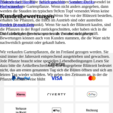
Pflanzen nach der Blüte zurück geschnitten werden. Der Lavendel ist
Bodendecker Stauden
Schattenstauden
Sommerstauden
eine winterharte Gartenpflanze. Wenn nicht anders angegeben, dann
Herbststauden
werden die Stauden im typischen 9x9cm Topf versendet.Wenn keine
Kundenbewertungen
Pflanzengröße angegeben ist gilt: Wenn Sie vor der Blütezeit bestellen,
erhalten Sie Pflanzen, die frisch im Austrieb sind oder austreiben
werden (je nach Zeitpunkt). Wenn Sie nach der Blütezeit kaufen, sind
Bereich überspringen
die Pflanzen in der Regel zurückgeschnitten, oder haben sich in die
Die Echtheit der Bewertungen wurde von uns nicht überprüft.
Erde zurückgezogen bzw. wurden als Zwiebel neu gesetzt.
Bewertungen können auch von Kunden stammen, die die Ware nicht
nachweislich genutzt oder gekauft haben.
Wir verkaufen Gartenpflanzen, die im Freiland gezogen werden. Sie
sind immer der Jahreszeit entsprechend ausgetrieben und gewachsen.
Jede Pflanze braucht seine speziellen Lebendbedingungen Lesen Sie
Zahlarten
dazu bitte die Artikelbeschreibung. Die angegebene Blütezeit bedeutet
nicht, das am ersten genannten Tag sich die Blüten öffnen und sich am
letzten Tag wieder schließen. Wir geben den Zeitraum an, in der die
Pflanze normalerweise blüht