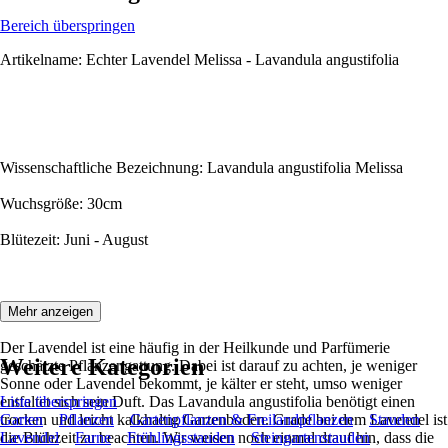
Bereich überspringen
Artikelname: Echter Lavendel Melissa - Lavandula angustifolia
Wissenschaftliche Bezeichnung: Lavandula angustifolia Melissa
Wuchsgröße: 30cm
Blütezeit: Juni - August
Beschreibung:
Mehr anzeigen
Der Lavendel ist eine häufig in der Heilkunde und Parfümerie
Weitere Kategorien
geschätzte Pflanzengattung. Dabei ist darauf zu achten, je weniger
Sonne oder Lavendel bekommt, je kälter er steht, umso weniger
entfaltet sich sein Duft. Das Lavandula angustifolia benötigt einen
Liste überspringen
trocken und leicht kalkhaltig Gartenboden. Grade bei dem Lavendel ist
Garten
Pflanzen
Gartenpflanzen & Freilandpflanzen
Stauden
die Blühzeit zu beachten. Wir weisen noch einmal drauf hin, dass die
Lavendel
Farne
Frühlingsstauden
Steingartenstauden