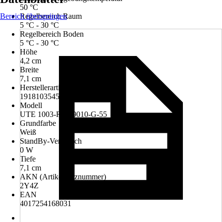
50 °C
Bereich überspringen
Regelbereich Raum
5 °C - 30 °C
Regelbereich Boden
5 °C - 30 °C
Höhe
4,2 cm
Breite
7,1 cm
Herstellerartikelnummer
191810354502
Modell
UTE 1003-RAL9010-G-55
Grundfarbe
Weiß
StandBy-Verbrauch
0 W
Tiefe
7,1 cm
AKN (Artikelkurznummer)
2Y4Z
EAN
4017254168031