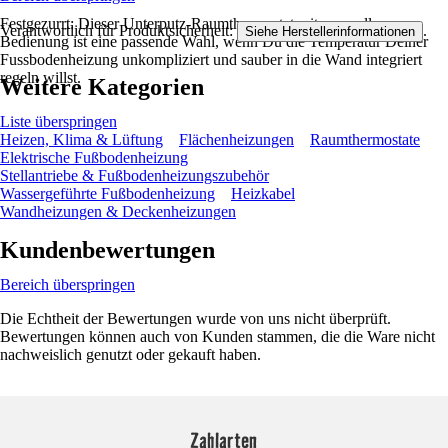
Festgezurrt: Dieser Unterputz-Raumthermostat mit manueller
Verantwortlich für Produktsicherheit:
.
Siehe Herstellerinformationen
Bedienung ist eine passende Wahl, wenn Du die Temperatur Deiner
Fussbodenheizung unkompliziert und sauber in die Wand integriert
regeln willst.
Weitere Kategorien
Liste überspringen
Heizen, Klima & Lüftung
Flächenheizungen
Raumthermostate
Elektrische Fußbodenheizung
Stellantriebe & Fußbodenheizungszubehör
Wassergeführte Fußbodenheizung
Heizkabel
Wandheizungen & Deckenheizungen
Kundenbewertungen
Bereich überspringen
Die Echtheit der Bewertungen wurde von uns nicht überprüft.
Bewertungen können auch von Kunden stammen, die die Ware nicht
nachweislich genutzt oder gekauft haben.
Zahlarten