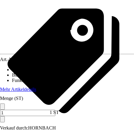
Art.-Nr.
12625175
Spannung
:
230 V
Bauart
:
Unterputz
Funktionen
:
Manueller Betrieb
Mehr Artikeldetails
Menge (ST)
1 ST
Verkauf durch:
HORNBACH