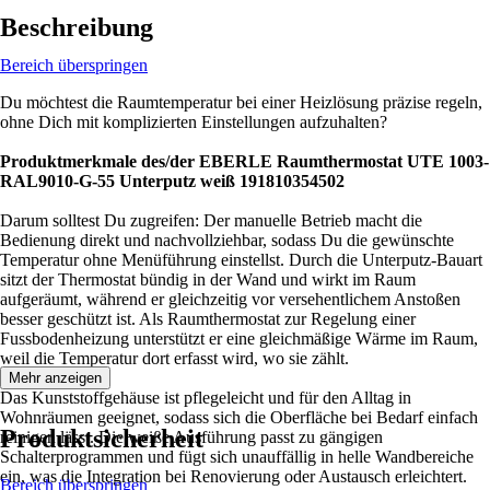
Beschreibung
Bereich überspringen
Du möchtest die Raumtemperatur bei einer Heizlösung präzise regeln,
ohne Dich mit komplizierten Einstellungen aufzuhalten?
Produktmerkmale des/der EBERLE Raumthermostat UTE 1003-
RAL9010-G-55 Unterputz weiß 191810354502
Darum solltest Du zugreifen: Der manuelle Betrieb macht die
Bedienung direkt und nachvollziehbar, sodass Du die gewünschte
Temperatur ohne Menüführung einstellst. Durch die Unterputz-Bauart
sitzt der Thermostat bündig in der Wand und wirkt im Raum
aufgeräumt, während er gleichzeitig vor versehentlichem Anstoßen
besser geschützt ist. Als Raumthermostat zur Regelung einer
Fussbodenheizung unterstützt er eine gleichmäßige Wärme im Raum,
weil die Temperatur dort erfasst wird, wo sie zählt.
Mehr anzeigen
Das Kunststoffgehäuse ist pflegeleicht und für den Alltag in
Wohnräumen geeignet, sodass sich die Oberfläche bei Bedarf einfach
Produktsicherheit
reinigen lässt. Die weiße Ausführung passt zu gängigen
Schalterprogrammen und fügt sich unauffällig in helle Wandbereiche
ein, was die Integration bei Renovierung oder Austausch erleichtert.
Bereich überspringen