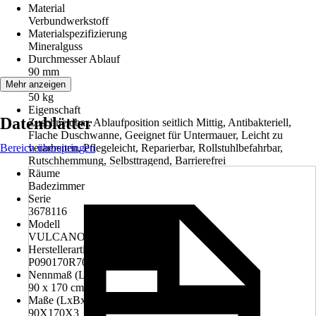
Material
Verbundwerkstoff
Materialspezifizierung
Mineralguss
Durchmesser Ablauf
90 mm
Gewicht
Mehr anzeigen
50 kg
Eigenschaft
Datenblätter
Zuschneidbar, Ablaufposition seitlich Mittig, Antibakteriell,
Flache Duschwanne, Geeignet für Untermauer, Leicht zu
Bereich überspringen
verarbeiten, Pflegeleicht, Reparierbar, Rollstuhlbefahrbar,
Rutschhemmung, Selbsttragend, Barrierefrei
Räume
Badezimmer
Serie
3678116
Modell
VULCANO LINE
Herstellerartikelnummer
P090170R7035
Nennmaß (LxB)
90 x 170 cm
Maße (LxBxH)
90X170X3