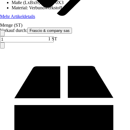
Maße (LxBxH)
:
90X170X3
Material
:
Verbundwerkstoff
Mehr Artikeldetails
Menge (ST)
Verkauf durch:
Frascio & company sas
1 ST