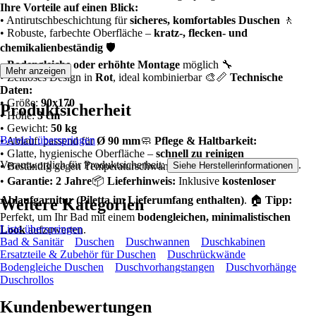
Ihre Vorteile auf einen Blick:
• Antirutschbeschichtung für
sicheres, komfortables Duschen
🚶
• Robuste, farbechte Oberfläche –
kratz-, flecken- und
chemikalienbeständig
🛡️
•
Bodengleiche oder erhöhte Montage
möglich 🔧
Mehr anzeigen
• Zeitloses Design in
Rot
, ideal kombinierbar 🎨📏
Technische
Daten:
• Größe:
90x170
Produktsicherheit
• Höhe:
3 cm
• Gewicht:
50 kg
Bereich überspringen
• Ablauf: passend für
Ø 90 mm
🧼
Pflege & Haltbarkeit:
• Glatte, hygienische Oberfläche –
schnell zu reinigen
Verantwortlich für Produktsicherheit:
.
Siehe Herstellerinformationen
• Beständig gegen Temperaturschwankungen und Feuchtigkeit
•
Garantie: 2 Jahre
📦
Lieferhinweis:
Inklusive
kostenloser
Ablaufgarnitur (Piletta im Lieferumfang enthalten)
. 🏠
Tipp:
Weitere Kategorien
Perfekt, um Ihr Bad mit einem
bodengleichen, minimalistischen
Liste überspringen
Look
aufzuwerten.
Bad & Sanitär
Duschen
Duschwannen
Duschkabinen
Ersatzteile & Zubehör für Duschen
Duschrückwände
Bodengleiche Duschen
Duschvorhangstangen
Duschvorhänge
Duschrollos
Kundenbewertungen