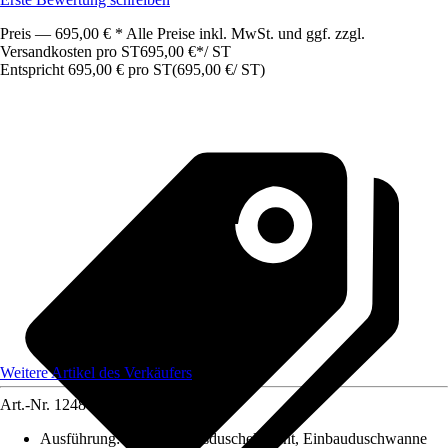
Preis — 695,00 € * Alle Preise inkl. MwSt. und ggf. zzgl.
Versandkosten pro ST
695,00 €
*
/
ST
Entspricht 695,00 € pro ST
(
695,00 €
/
ST
)
Weitere Artikel des Verkäufers
Art.-Nr.
12480837
Ausführung
:
Bodenebenesduschelement, Einbauduschwanne