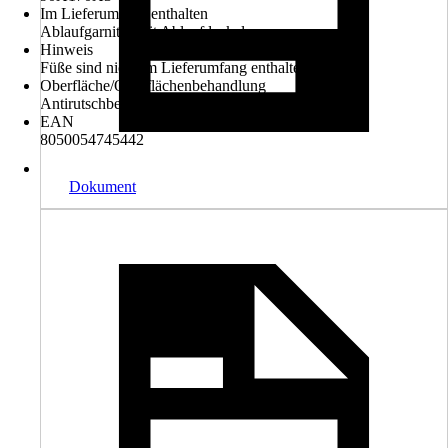
Im Lieferumfang enthalten
Ablaufgarnitur mit Ablaufdeckel
Hinweis
Füße sind nicht im Lieferumfang enthalten
Oberfläche/Oberflächenbehandlung
Antirutschbeschichtung
EAN
8050054745442
Dokument