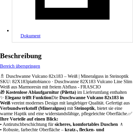
Dokument
Beschreibung
Bereich überspringen
🚿 Duschwanne Vulcano 82x183 – Weiß | Mineralguss in Steinoptik
SKU: 82X183piattobianco · Duschwanne 82X183 Vulcano Line Slim
Weiß aus Marmoresin mit freiem Abfluss - FRASCIO
🎁
Kostenlose Ablaufgarnitur (Piletta)
im Lieferumfang enthalten
✨
Eleganz trifft Funktion
Die
Duschwanne
Vulcano
82x183 in
Weiß
vereint modernes Design mit langlebiger Qualität. Gefertigt aus
Verbundwerkstoff (Mineralguss)
mit
Steinoptik
, bietet sie eine
warme Haptik und eine widerstandsfähige, pflegeleichte Oberfläche.✅
Ihre Vorteile auf einen Blick:
• Antirutschbeschichtung für
sicheres, komfortables Duschen
🚶
• Robuste, farbechte Oberfläche –
kratz-, flecken- und