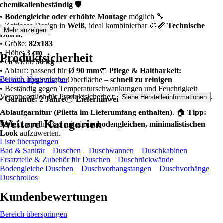
chemikalienbeständig
🛡️
•
Bodengleiche oder erhöhte Montage
möglich 🔧
• Zeitloses Design in
Weiß
, ideal kombinierbar 🎨📏
Technische
Mehr anzeigen
Daten:
• Größe:
82x183
• Höhe:
3 cm
Produktsicherheit
• Gewicht:
50 kg
• Ablauf: passend für
Ø 90 mm
🧼
Pflege & Haltbarkeit:
Bereich überspringen
• Glatte, hygienische Oberfläche –
schnell zu reinigen
• Beständig gegen Temperaturschwankungen und Feuchtigkeit
Verantwortlich für Produktsicherheit:
.
Siehe Herstellerinformationen
•
Garantie: 2 Jahre
📦
Lieferhinweis:
Inklusive
kostenloser
Ablaufgarnitur (Piletta im Lieferumfang enthalten)
. 🏠
Tipp:
Weitere Kategorien
Perfekt, um Ihr Bad mit einem
bodengleichen, minimalistischen
Look
aufzuwerten.
Liste überspringen
Bad & Sanitär
Duschen
Duschwannen
Duschkabinen
Ersatzteile & Zubehör für Duschen
Duschrückwände
Bodengleiche Duschen
Duschvorhangstangen
Duschvorhänge
Duschrollos
Kundenbewertungen
Bereich überspringen