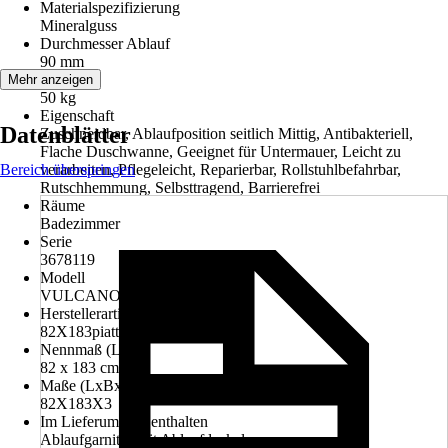
Materialspezifizierung
Mineralguss
Durchmesser Ablauf
90 mm
Gewicht
Mehr anzeigen
50 kg
Eigenschaft
Datenblätter
Zuschneidbar, Ablaufposition seitlich Mittig, Antibakteriell,
Flache Duschwanne, Geeignet für Untermauer, Leicht zu
Bereich überspringen
verarbeiten, Pflegeleicht, Reparierbar, Rollstuhlbefahrbar,
Rutschhemmung, Selbsttragend, Barrierefrei
Räume
Badezimmer
Serie
3678119
Modell
VULCANO LINE
Herstellerartikelnummer
82X183piattobianco
Nennmaß (LxB)
82 x 183 cm
Maße (LxBxH)
82X183X3
Im Lieferumfang enthalten
Ablaufgarnitur mit Ablaufdeckel