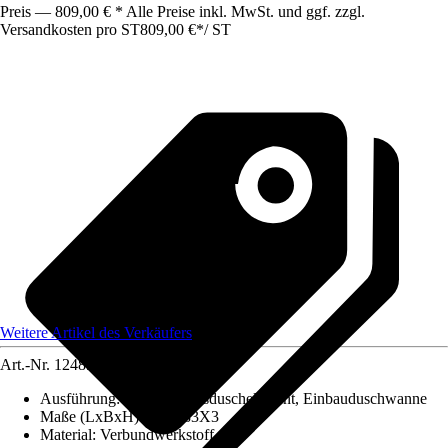
Preis — 809,00 € * Alle Preise inkl. MwSt. und ggf. zzgl.
Versandkosten pro ST
809,00 €
*
/
ST
Weitere Artikel des Verkäufers
Art.-Nr.
12485722
Ausführung
:
Bodenebenesduschelement, Einbauduschwanne
Maße (LxBxH)
:
82X183X3
Material
:
Verbundwerkstoff