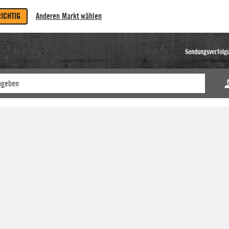
RICHTIG
Anderen Markt wählen
Sendungsverfolg