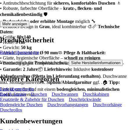
• Antirutschbeschichtung für
sicheres, komfortables Duschen
🚶
• Robuste, farbechte Oberfläche –
kratz-, flecken- und
chemikalienbeständig
🛡️
•
Bodengleiche oder erhöhte Montage
möglich 🔧
Mehr anzeigen
• Zeitloses Design in
Grau
, ideal kombinierbar 🎨📏
Technische
Daten:
• Größe:
80x140
Produktsicherheit
• Höhe:
3 cm
• Gewicht:
50 kg
Bereich überspringen
• Ablauf: passend für
Ø 90 mm
🧼
Pflege & Haltbarkeit:
• Glatte, hygienische Oberfläche –
schnell zu reinigen
Verantwortlich für Produktsicherheit:
.
Siehe Herstellerinformationen
• Beständig gegen Temperaturschwankungen und Feuchtigkeit
•
Garantie: 2 Jahre
📦
Lieferhinweis:
Inklusive
kostenloser
Ablaufgarnitur (Piletta im Lieferumfang enthalten)
. Duschwanne
Weitere Kategorien
inkl. Montagehinweisen.
Siphon/Ablaufgarnitur
ggf. .🏠
Tipp:
Liste überspringen
Perfekt, um Ihr Bad mit einem
bodengleichen, minimalistischen
Bad & Sanitär
Duschen
Duschwannen
Duschkabinen
Look
aufzuwerten.
Ersatzteile & Zubehör für Duschen
Duschrückwände
Bodengleiche Duschen
Duschvorhangstangen
Duschvorhänge
Duschrollos
Kundenbewertungen