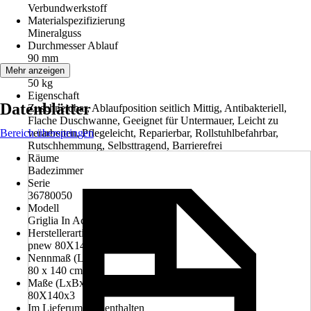
Verbundwerkstoff
Materialspezifizierung
Mineralguss
Durchmesser Ablauf
90 mm
Gewicht
Mehr anzeigen
50 kg
Eigenschaft
Datenblätter
Zuschneidbar, Ablaufposition seitlich Mittig, Antibakteriell,
Flache Duschwanne, Geeignet für Untermauer, Leicht zu
Bereich überspringen
verarbeiten, Pflegeleicht, Reparierbar, Rollstuhlbefahrbar,
Rutschhemmung, Selbsttragend, Barrierefrei
Räume
Badezimmer
Serie
36780050
Modell
Griglia In Acciaio
Herstellerartikelnummer
pnew 80X140 grigioperla
Nennmaß (LxB)
80 x 140 cm
Maße (LxBxH)
80X140x3
Im Lieferumfang enthalten