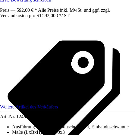
Preis — 592,00 € * Alle Preise inkl. MwSt. und ggf. zzgl.
Versandkosten pro ST
592,00 €
*
/
ST
Weitere Artikel des Verkäufers
Art.-Nr.
12489689
Ausführung
:
Bodenebenesduschelement, Einbauduschwanne
Maße (LxBxH)
:
80X140x3