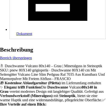
Dokument
Beschreibung
Bereich überspringen
🚿 Duschwanne Vulcano 80x140 – Grau | Mineralguss in Steinoptik
SKU: pnew 80X140 grigioperla · Duschwanne 80X140 cm Mit
Seitengitter Vulcano Line Slim Perlgrau Ral 7035 Aus Kunstharz Und
Marmorpulver Mit Freiem Abfluss - FRASCIO
🎁
Kostenlose Ablaufgarnitur (Piletta)
im Lieferumfang enthalten
✨
Eleganz trifft Funktion
Die
Duschwanne
Vulcano
80x140 in
Grau
vereint modernes Design mit langlebiger Qualität. Gefertigt aus
Verbundwerkstoff (Mineralguss)
mit
Steinoptik
, bietet sie eine
warme Haptik und eine widerstandsfähige, pflegeleichte Oberfläche.✅
Ihre Vorteile auf einen Blick: