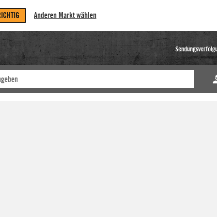
RICHTIG
Anderen Markt wählen
Sendungsverfolg