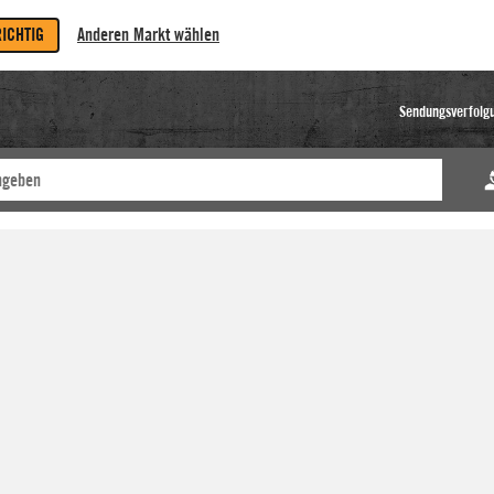
RICHTIG
Anderen Markt wählen
Sendungsverfolg