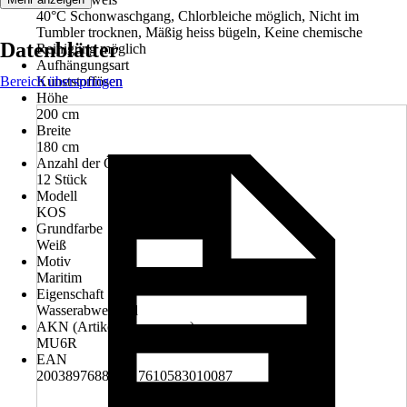
40°C Schonwaschgang, Chlorbleiche möglich, Nicht im
Tumbler trocknen, Mäßig heiss bügeln, Keine chemische
Datenblätter
Reinigung möglich
Aufhängungsart
Bereich überspringen
Kunststoffösen
Höhe
200 cm
Breite
180 cm
Anzahl der Ösen
12 Stück
Modell
KOS
Grundfarbe
Weiß
Motiv
Maritim
Eigenschaft
Wasserabweisend
AKN (Artikelkurznummer)
MU6R
EAN
2003897688007, 7610583010087