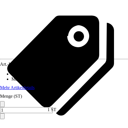
Art.-Nr.
3897688
Grundfarbe
:
Weiß
Material
:
Polyester (PES), Textil
Mehr Artikeldetails
Menge (ST)
1 ST