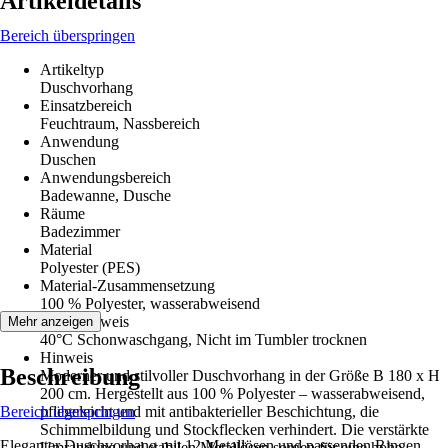
Artikeldetails
Bereich überspringen
Artikeltyp
Duschvorhang
Einsatzbereich
Feuchtraum, Nassbereich
Anwendung
Duschen
Anwendungsbereich
Badewanne, Dusche
Räume
Badezimmer
Material
Polyester (PES)
Material-Zusammensetzung
100 % Polyester, wasserabweisend
Pflegehinweis
Mehr anzeigen
40°C Schonwaschgang, Nicht im Tumbler trocknen
Hinweis
Beschreibung
Moderner und stilvoller Duschvorhang in der Größe B 180 x H
200 cm. Hergestellt aus 100 % Polyester – wasserabweisend,
Bereich überspringen
pflegeleicht und mit antibakterieller Beschichtung, die
Schimmelbildung und Stockflecken verhindert. Die verstärkte
Eleganter Duschvorhang mit 12 Metallösen und passenden Ringen
Umrandung und stabilen Metallösen sorgen für eine hohe