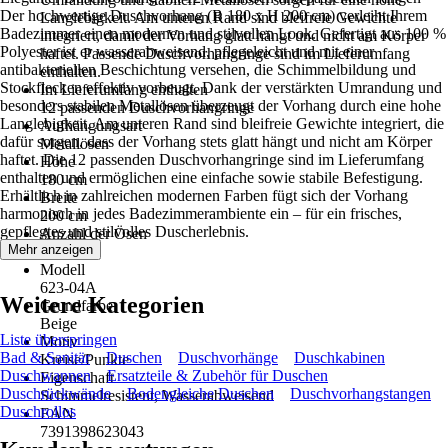
Der hochwertige Duschvorhang (B 180 x H 200 cm) verleiht Ihrem
Langlebigkeit. Am unteren Rand sind bleifreie Gewichte
Badezimmer einen modernen und stilvollen Look. Gefertigt aus 100 %
integriert, damit der Vorhang glatt hängt und nicht am Körper
Polyester ist er wasserabweisend, pflegeleicht und mit einer
haftet. Passende Duschvorhangringe sind im Lieferumfang
antibakteriellen Beschichtung versehen, die Schimmelbildung und
enthalten.
Stockflecken effektiv vorbeugt. Dank der verstärkten Umrandung und
Im Lieferumfang enthalten
besonders stabilen Metallösen überzeugt der Vorhang durch eine hohe
12 passenden Duschvorhangringe
Langlebigkeit. Am unteren Rand sind bleifreie Gewichte integriert, die
Aufhängungsart
dafür sorgen, dass der Vorhang stets glatt hängt und nicht am Körper
Metallösen
haftet. Die 12 passenden Duschvorhangringe sind im Lieferumfang
Höhe
enthalten und ermöglichen eine einfache sowie stabile Befestigung.
180 cm
Erhältlich in zahlreichen modernen Farben fügt sich der Vorhang
Breite
harmonisch in jedes Badezimmerambiente ein – für ein frisches,
200 cm
gepflegtes und stilvolles Duscherlebnis.
Anzahl der Ösen
Mehr anzeigen
12 Stück
Modell
623-04A
Weitere Kategorien
Grundfarbe
Beige
Liste überspringen
Motiv
Bad & Sanitär
Duschen
Duschvorhänge
Duschkabinen
Kreise/Punkte
Duschwannen
Ersatzteile & Zubehör für Duschen
Eigenschaft
Duschrückwände
Bodengleiche Duschen
Duschvorhangstangen
Schimmelresistent, Wasserabweisend
Duschrollos
EAN
7391398623043