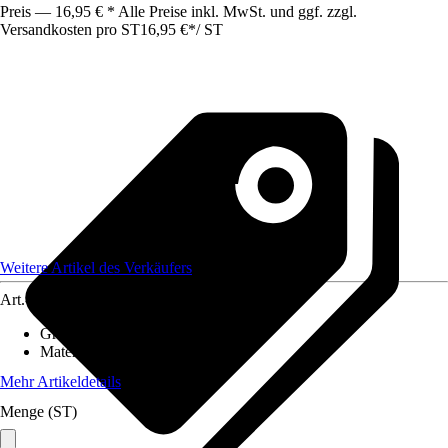
Preis — 16,95 € * Alle Preise inkl. MwSt. und ggf. zzgl.
Versandkosten pro ST
16,95 €
*
/
ST
Weitere Artikel des Verkäufers
Art.-Nr.
12625156
Grundfarbe
:
Beige
Material
:
Polyester (PES)
Mehr Artikeldetails
Menge (ST)