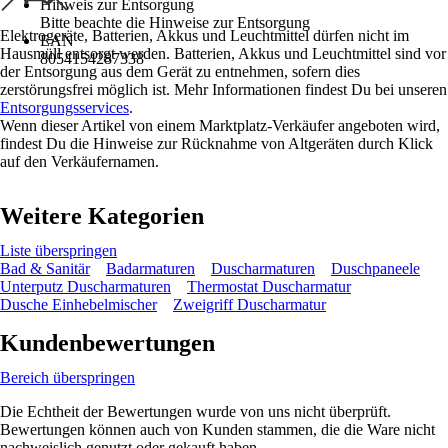
Hinweis zur Entsorgung
Bitte beachte die Hinweise zur Entsorgung
Elektrogeräte, Batterien, Akkus und Leuchtmittel dürfen nicht im
EAN
Hausmüll entsorgt werden. Batterien, Akkus und Leuchtmittel sind vor
8054154287338
der Entsorgung aus dem Gerät zu entnehmen, sofern dies
zerstörungsfrei möglich ist. Mehr Informationen findest Du bei unseren
Entsorgungsservices
.
Wenn dieser Artikel von einem Marktplatz-Verkäufer angeboten wird,
findest Du die Hinweise zur Rücknahme von Altgeräten durch Klick
auf den Verkäufernamen.
Weitere Kategorien
Liste überspringen
Bad & Sanitär
Badarmaturen
Duscharmaturen
Duschpaneele
Unterputz Duscharmaturen
Thermostat Duscharmatur
Dusche Einhebelmischer
Zweigriff Duscharmatur
Kundenbewertungen
Bereich überspringen
Die Echtheit der Bewertungen wurde von uns nicht überprüft.
Bewertungen können auch von Kunden stammen, die die Ware nicht
nachweislich genutzt oder gekauft haben.