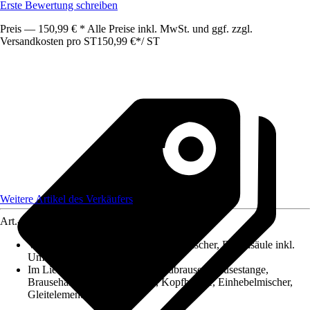
Erste Bewertung schreiben
Preis — 150,99 € * Alle Preise inkl. MwSt. und ggf. zzgl.
Versandkosten pro ST
150,99 €
*
/
ST
Weitere Artikel des Verkäufers
Art.-Nr.
12604618
Variante
:
Duschsäule inkl. Einhebelmischer, Duschsäule inkl.
Umsteller
Im Lieferumfang enthalten
:
Handbrause, Brausestange,
Brausehalter, Brauseschlauch, Kopfbrause, Einhebelmischer,
Gleitelement