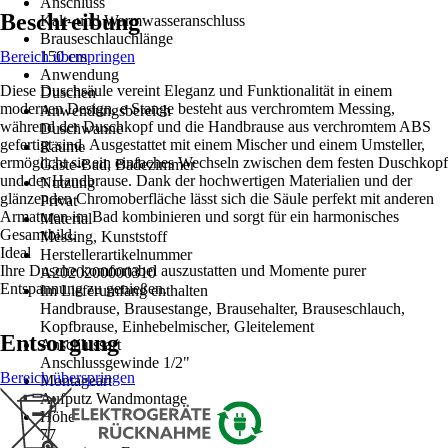
Anschluss
Beschreibung
Kalt- und Warmwasseranschluss
Brauseschlauchlänge
Bereich überspringen
150 cm
Anwendung
Diese Duschsäule vereint Eleganz und Funktionalität in einem
Duschen
modernen Design. e Stange besteht aus verchromtem Messing,
Anwendungsbereich
während der Duschkopf und die Handbrause aus verchromtem ABS
Duschwanne
gefertigt sind. Ausgestattet mit einem Mischer und einem Umsteller,
Räume
ermöglicht sie ein einfaches Wechseln zwischen dem festen Duschkopf
Gäste-Bad, Badezimmer
und der Handbrause. Dank der hochwertigen Materialien und der
Nutzung
glänzenden Chromoberfläche lässt sich die Säule perfekt mit anderen
Privat
Armaturen im Bad kombinieren und sorgt für ein harmonisches
Material
Gesamtbild.
Messing, Kunststoff
Ideal
Herstellerartikelnummer
Ihre Dusche komfortabel auszustatten und Momente purer
A2020200000310
Entspannung zu genießen.
Im Lieferumfang enthalten
Handbrause, Brausestange, Brausehalter, Brauseschlauch,
Kopfbrause, Einhebelmischer, Gleitelement
Entsorgung
Anschlussart
Anschlussgewinde 1/2"
Bereich überspringen
Montageart
Aufputz Wandmontage
Höhe
77